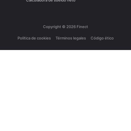
Calculadora de sueldo neto
Copyright ©
2026
Finect
Política de cookies
Términos legales
Código ético