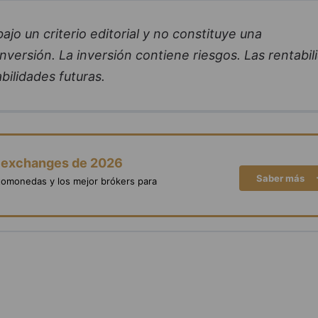
jo un criterio editorial y no constituye una
versión. La inversión contiene riesgos. Las rentabil
bilidades futuras.
y exchanges de 2026
Saber más
tomonedas y los mejor brókers para