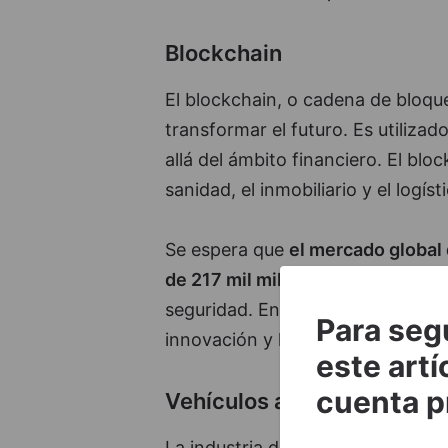
Blockchain
El blockchain, o cadena de bloque
transformar el futuro. Es utiliz
allá del ámbito financiero. El bl
sanidad, el inmobiliario y el logíst
Se espera que
el mercado global 
de 217 mil millones de dólares e
seguridad. En este contexto, emp
Para seg
innovación y la adopción de esta 
este artí
cuenta p
Vehículos autónomos
La industria de los vehículos au