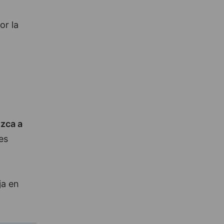
or la
ezca a
es
ja en