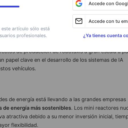
Accede con Goog
 constantes en inteligencia artificial y aprendizaje
ulos autónomos podría ser impulsada por la necesida
Accede con tu ema
a del tráfico y el acceso al transporte para personas 
este artículo sólo está
suarios profesionales.
¿Ya tienes cuenta c
ectos de producción de robotaxis a gran escala a par
n papel clave en el desarrollo de los sistemas de IA
stos vehículos.
es de energía está llevando a las grandes empresas
 de energía más sostenibles
. Los mini reactores nu
 atractiva debido a su menor inversión inicial, tiem
or flexibilidad.