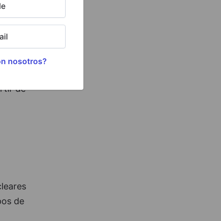
le
d de
il
con
on nosotros?
tir de
cleares
pos de