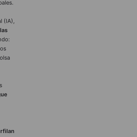
bales.
 (IA),
las
ndo:
mos
olsa
s
gue
rfilan