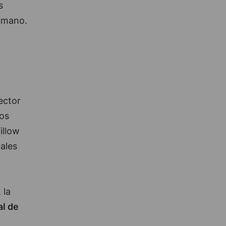
s
humano.
ector
os
illow
ales
 la
al de