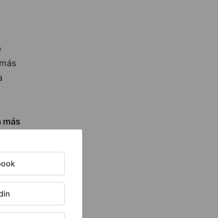
e
 más
a
a más
y la
e la
book
din
micas