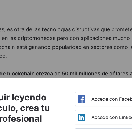
s, es otra de las tecnologías disruptivas que promet
ado en las criptomonedas pero con aplicaciones mucho
ockchain está ganando popularidad en sectores como l
ico.
de blockchain crezca de 50 mil millones de dólares 
n 2029
, impulsado por la sostenibilidad, la privacidad 
resas como Coinbase y Mara están a la vanguardia d
uir leyendo
Accede con Face
tecnología.
culo, crea tu
rofesional
Accede con Linke
tónomos también se perfila como una de las más diná