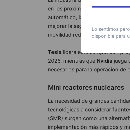
en los próximos años. Con avances
automático, la demanda de vehíc
mejorar la seguridad, la eficienci
Lo sentimos pero 
movilidad reducida.
disponible para u
Tesla
lidera este campo, con proy
2026, mientras que
Nvidia
juega u
necesarios para la operación de e
Mini reactores nucleares
La necesidad de grandes cantidad
tecnológicas a considerar
fuentes
(SMR) surgen como una alternativa
implementación más rápidos y may