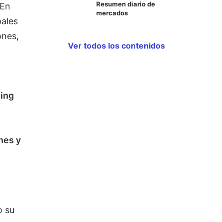
Resumen diario de
 En
mercados
pales
ones,
Ver todos los contenidos
ding
nes y
o su