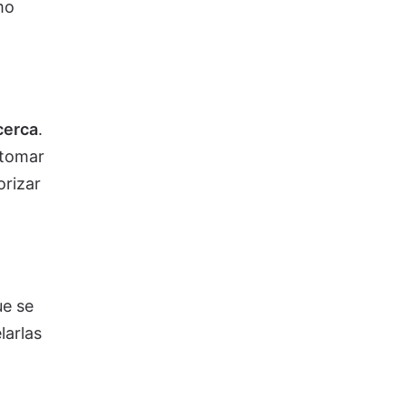
mo
cerca
.
 tomar
orizar
ue se
larlas