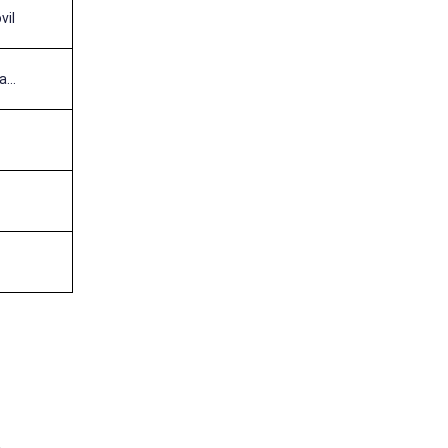
vil
...