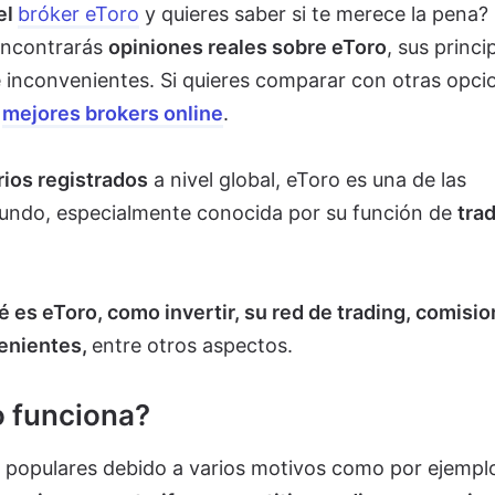
el
bróker eToro
y quieres saber si te merece la pena?
 encontrarás
opiniones reales sobre eToro
, sus princi
s e inconvenientes. Si quieres comparar con otras opci
s
mejores brokers online
.
rios registrados
a nivel global, eToro es una de las
undo, especialmente conocida por su función de
tra
é es eToro, como invertir, su red de trading, comisio
venientes,
entre otros aspectos.
o funciona?
populares debido a varios motivos como por ejempl