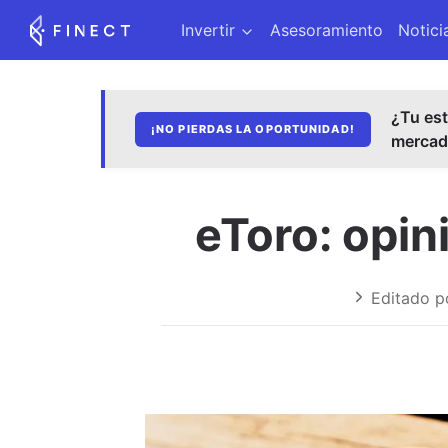
Invertir
Asesoramiento
Notici
¿Tu est
¡NO PIERDAS LA OPORTUNIDAD!
merca
eToro: opin
Editado p