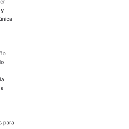
ier
 y
única
eño
do
la
 a
s para