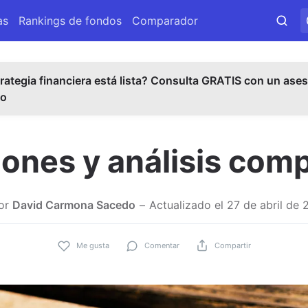
as
Rankings de fondos
Comparador
rategia financiera está lista? Consulta GRATIS con un ases
do
iones y análisis com
or
David Carmona Sacedo
Actualizado el
27 de abril de 
Me gusta
Comentar
Compartir