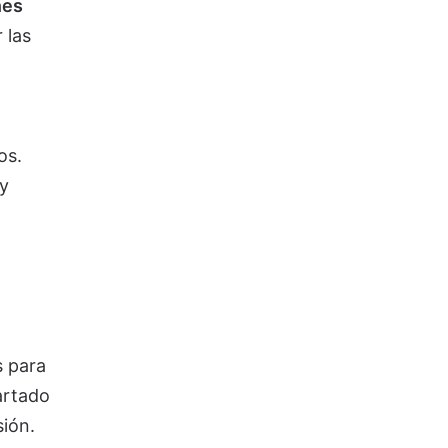
nes
 las
os.
y
s para
artado
sión.