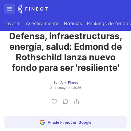
Invertir
Asesoramiento
Noticias
Rankings de fondos
Defensa, infraestructuras,
energía, salud: Edmond de
Rothschild lanza nuevo
fondo para ser 'resiliente'
SonIA
Finect
21 de mayo de 2025
Añade Finect en Google