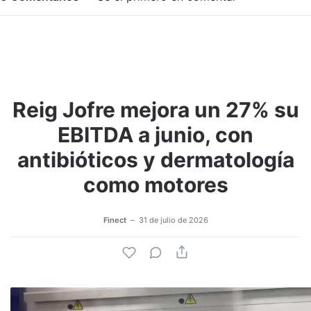
Reig Jofre mejora un 27% su
Adjuntar imagen
Comentar
EBITDA a junio, con
antibióticos y dermatología
como motores
Finect
31 de julio de 2026