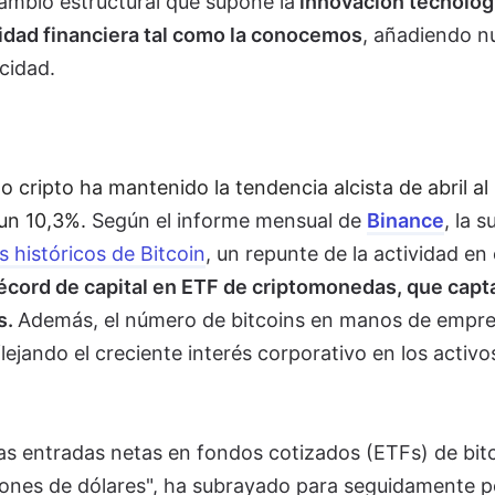
ambio estructural que supone la
innovación tecnológ
lidad financiera tal como la conocemos
, añadiendo n
cidad.
o cripto ha mantenido la tendencia alcista de abril al
 un 10,3%.
Según el informe mensual de
Binance
, la s
 históricos de Bitcoin
, un repunte de la actividad en 
écord de capital en ETF de criptomonedas, que capt
s.
Además, el número de bitcoins en manos de empr
lejando el creciente interés corporativo en los activo
as entradas netas en fondos cotizados (ETFs) de bitc
lones de dólares", ha subrayado para seguidamente 