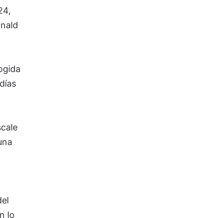
24,
onald
ogida
días
scale
una
del
n lo