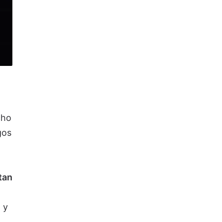
cho
gos
tan
 y