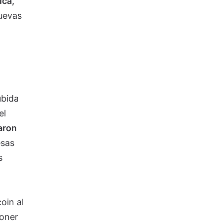
ica,
uevas
ubida
el
aron
esas
s
oin al
poner