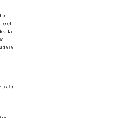
 ha
re el
 deuda
de
ada la
 trata