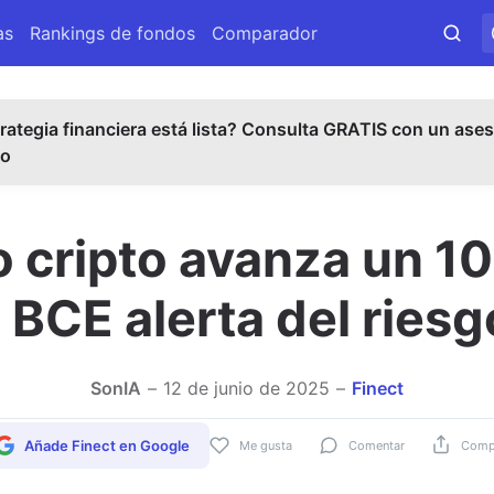
as
Rankings de fondos
Comparador
rategia financiera está lista? Consulta GRATIS con un ases
do
o cripto avanza un 1
 BCE alerta del ries
SonIA
12 de junio de 2025
Finect
Añade Finect en Google
Me gusta
Comentar
Compa