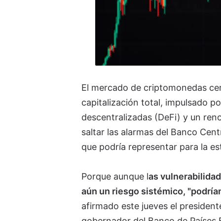
El mercado de criptomonedas cer
capitalización total, impulsado po
descentralizadas (DeFi) y un ren
saltar las alarmas del Banco Cent
que podría representar para la est
Porque aunque l
as vulnerabilida
aún un riesgo sistémico, "podría
afirmado este jueves el president
gobernador del Banco de Países 