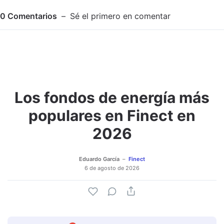
0
Comentarios
Sé el primero en comentar
Los fondos de energía más
Adjuntar imagen
Comentar
populares en Finect en
2026
Eduardo García
Finect
6 de agosto de 2026