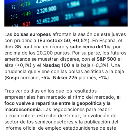
Las
bolsas europeas
afrontan la sesión de este jueves
con prudencia (
Eurostoxx 50, +0,5%
). En España, el
Ibex 35
continúa en récord y
sube cerca del 1%
, por
encima de los 20.200 puntos. Por su parte, los futuros
americanos se muestran dispares, con el
S&P 500
al
alza (+0,1%) y el
Nasdaq
100
a la baja (-0,3%). Una
prudencia que viene con las bolsas asiáticas a la baja
(
Kospi
coreano,
-5%
;
Nikkei
225
japonés,
-1%
).
Tras varios días en los que los resultados
empresariales han marcado el ritmo del mercado,
el
foco vuelve a repartirse entre la geopolítica y la
macroeconomía
. Las negociaciones para reabrir
plenamente el estrecho de Ormuz, la evolución del
sector de los semiconductores y la publicación del
informe oficial de empleo estadounidense de este