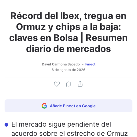
Récord del Ibex, tregua en
Adjuntar imagen
Comentar
Ormuz y chips a la baja:
claves en Bolsa | Resumen
diario de mercados
David Carmona Sacedo
Finect
6 de agosto de 2026
Añade Finect en Google
El mercado sigue pendiente del
acuerdo sobre el estrecho de Ormuz