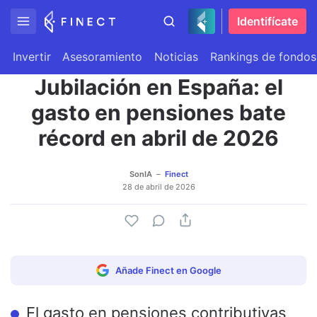
Identifícate
Invertir
Asesoramiento
Noticias
Rankings de fondos
Jubilación en España: el
gasto en pensiones bate
récord en abril de 2026
SonIA
Finect
28 de abril de 2026
Añade Finect en Google
El gasto en pensiones contributivas