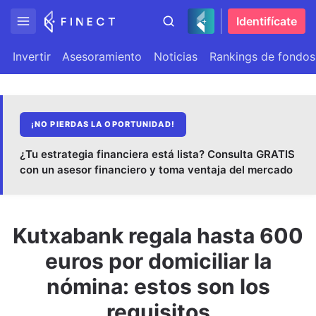
Identifícate
Invertir
Asesoramiento
Noticias
Rankings de fondos
¡NO PIERDAS LA OPORTUNIDAD!
¿Tu estrategia financiera está lista? Consulta GRATIS
con un asesor financiero y toma ventaja del mercado
Kutxabank regala hasta 600
euros por domiciliar la
nómina: estos son los
requisitos