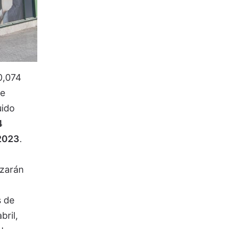
0,074
de
uido
4
 2023
.
izarán
s de
bril,