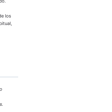
do.
de los
itual,
io
s.