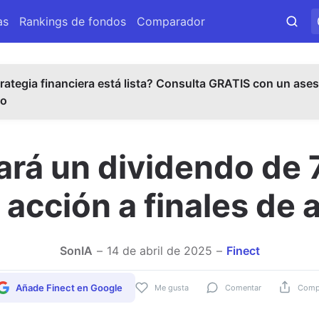
as
Rankings de fondos
Comparador
rategia financiera está lista? Consulta GRATIS con un ases
do
ará un dividendo de 
 acción a finales de a
SonIA
14 de abril de 2025
Finect
Añade Finect en Google
Me gusta
Comentar
Compa