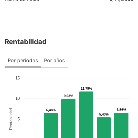
Rentabilidad
Por periodos
Por años
15
11,79%
11,79%
9,93%
9,93%
10
6,56%
6,56%
Rentabilidad
6,48%
6,48%
5,43%
5,43%
5