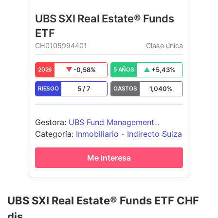
UBS SXI Real Estate® Funds
ETF
CH0105994401
Clase única
-0,58
%
+
5,43
%
2026
5 AÑOS
5
/
7
1,040
%
RIESGO
GASTOS
Gestora
:
UBS Fund Management
(Switzerland) AG
Categoría
:
Inmobiliario - Indirecto Suiza
Me interesa
UBS SXI Real Estate® Funds ETF CHF
dis