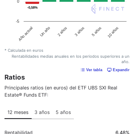
0
-0,58%
-0,58%
-5
Un año
5 años
2 años
10 años
Año actual
3 años
* Calculada en euros
Rentabilidades medias anuales en los periodos superiores a un
año.
Ver tabla
Expandir
Ratios
Principales ratios (en euros) del ETF UBS SXI Real
Estate® Funds ETF:
12 meses
3 años
5 años
Rentabilidad
6,48
%