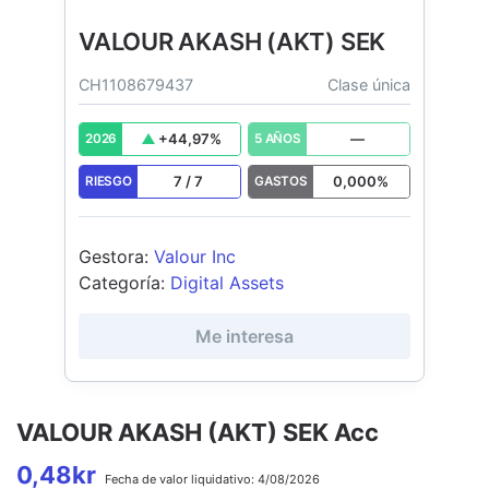
VALOUR AKASH (AKT) SEK
CH1108679437
Clase única
+
44,97
%
—
2026
5 AÑOS
7
/
7
0,000
%
RIESGO
GASTOS
Gestora
:
Valour Inc
Categoría
:
Digital Assets
Me interesa
VALOUR AKASH (AKT) SEK Acc
0,48
kr
Fecha de
valor liquidativo:
4/08/2026