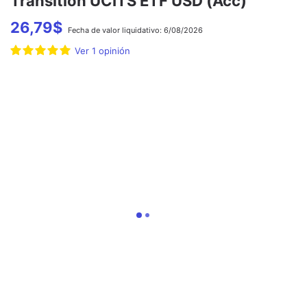
Transition UCITS ETF USD (Acc)
26,79
$
Fecha de
valor liquidativo:
6/08/2026
Ver
1
opinión