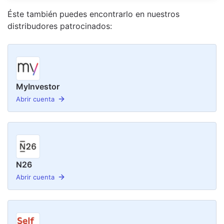
Éste también puedes encontrarlo en nuestro
s
distribudor
es
patrocinado
s
:
MyInvestor
Abrir cuenta
N26
Abrir cuenta