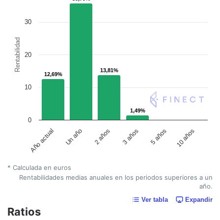
30
Rentabilidad
20
13,81%
13,81%
12,69%
12,69%
10
1,49%
1,49%
0
Un año
5 años
2 años
10 años
Año actual
3 años
* Calculada en euros
Rentabilidades medias anuales en los periodos superiores a un
año.
Ver tabla
Expandir
Ratios