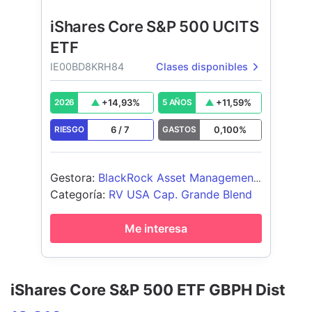
iShares Core S&P 500 UCITS
ETF
IE00BD8KRH84
Clases disponibles
+
14,93
%
+
11,59
%
2026
5 AÑOS
6
/
7
0,100
%
RIESGO
GASTOS
Gestora
:
BlackRock Asset Management
Ireland - ETF
Categoría
:
RV USA Cap. Grande Blend
Me interesa
iShares Core S&P 500 ETF GBPH Dist