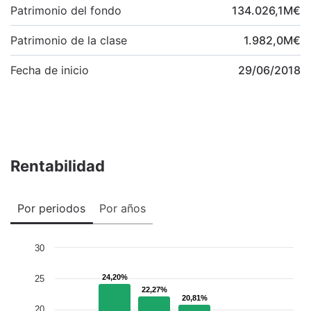
Patrimonio del fondo
134.026,1
M
€
Patrimonio de la clase
1.982,0
M
€
Fecha de inicio
29/06/2018
Rentabilidad
Por periodos
Por años
30
24,20%
24,20%
25
22,27%
22,27%
20,81%
20,81%
20