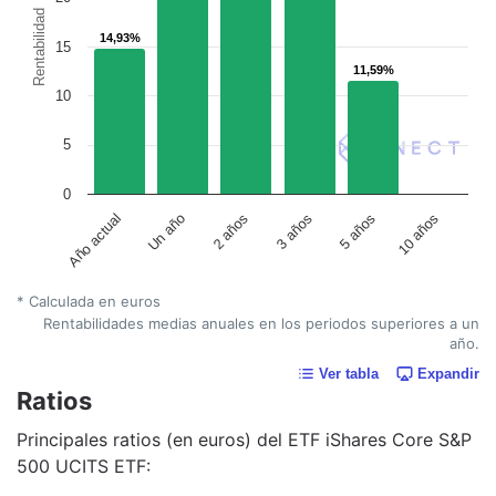
Rentabilidad
14,93%
14,93%
15
11,59%
11,59%
10
5
0
Un año
5 años
2 años
10 años
Año actual
3 años
* Calculada en euros
Rentabilidades medias anuales en los periodos superiores a un
año.
Ver tabla
Expandir
Ratios
Principales ratios (en euros) del ETF iShares Core S&P
500 UCITS ETF: