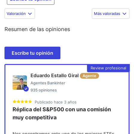
Valoración
Más valoradas
Resumen de las opiniones
Escribe tu opinión
Review profesional
Eduardo Estallo Giral
Agente
Agentes Bankinter
935
opiniones
Publicado
hace 3 años
Réplica del S&P500 con una comisión
muy competitiva
Nos encontramos ante uno de los mejores ETFs