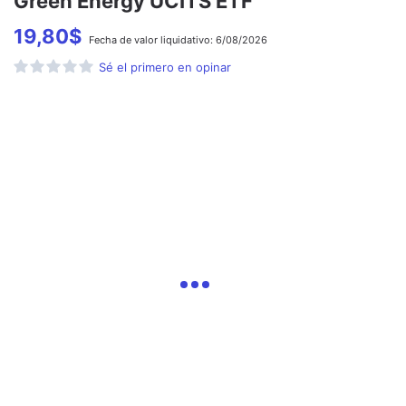
Green Energy UCITS ETF
19,80
$
Fecha de
valor liquidativo:
6/08/2026
Sé el primero en opinar