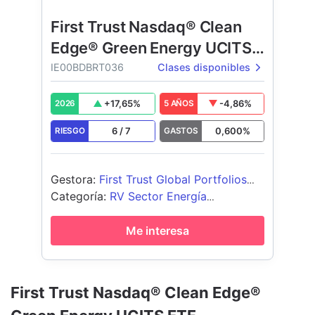
First Trust Nasdaq® Clean
Edge® Green Energy UCITS
ETF
IE00BDBRT036
Clases disponibles
+
17,65
%
-4,86
%
2026
5 AÑOS
6
/
7
0,600
%
RIESGO
GASTOS
Gestora
:
First Trust Global Portfolios
Management Limited
Categoría
:
RV Sector Energía
Alternativa
Me interesa
First Trust Nasdaq® Clean Edge®