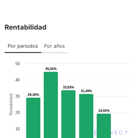
Rentabilidad
Por periodos
Por años
50
45,02%
45,02%
40
33,83%
33,83%
31,49%
31,49%
29,30%
29,30%
Rentabilidad
30
19,55%
19,55%
20
10