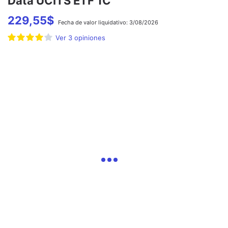
Data UCITS ETF 1C
229,55
$
Fecha de
valor liquidativo:
3/08/2026
Ver
3
opiniones