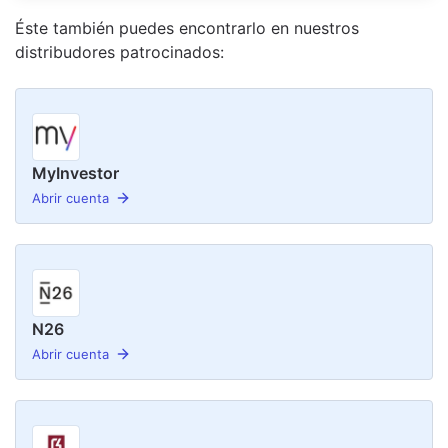
Éste también puedes encontrarlo en nuestro
s
distribudor
es
patrocinado
s
:
MyInvestor
Abrir cuenta
N26
Abrir cuenta