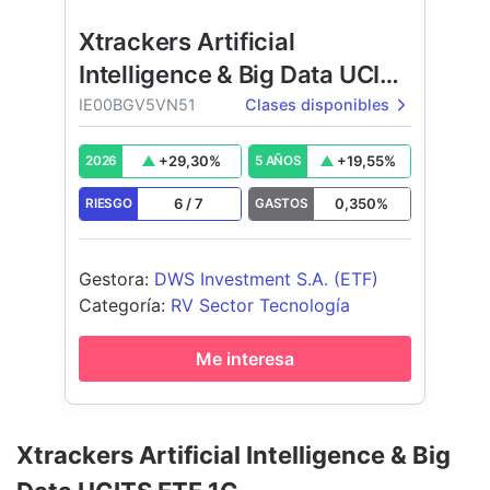
Xtrackers Artificial
Intelligence & Big Data UCITS
ETF
IE00BGV5VN51
Clases disponibles
+
29,30
%
+
19,55
%
2026
5 AÑOS
6
/
7
0,350
%
RIESGO
GASTOS
Gestora
:
DWS Investment S.A. (ETF)
Categoría
:
RV Sector Tecnología
Me interesa
Xtrackers Artificial Intelligence & Big