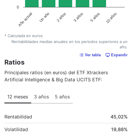
0
Un año
5 años
2 años
10 años
Año actual
3 años
* Calculada en euros
Rentabilidades medias anuales en los periodos superiores a un
año.
Ver tabla
Expandir
Ratios
Principales ratios (en euros) del ETF Xtrackers
Artificial Intelligence & Big Data UCITS ETF:
12 meses
3 años
5 años
Rentabilidad
45,02
%
Volatilidad
19,88
%