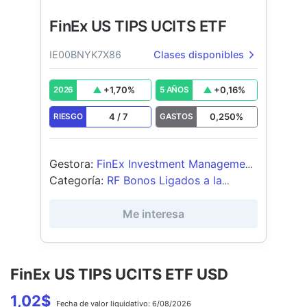
FinEx US TIPS UCITS ETF
IE00BNYK7X86
Clases disponibles
+
1,70
%
+
0,16
%
2026
5 AÑOS
4
/
7
0,250
%
RIESGO
GASTOS
Gestora
:
FinEx Investment Management
LLP
Categoría
:
RF Bonos Ligados a la
Inflación USD
Me interesa
FinEx US TIPS UCITS ETF USD
1,02
$
Fecha de
valor liquidativo:
6/08/2026