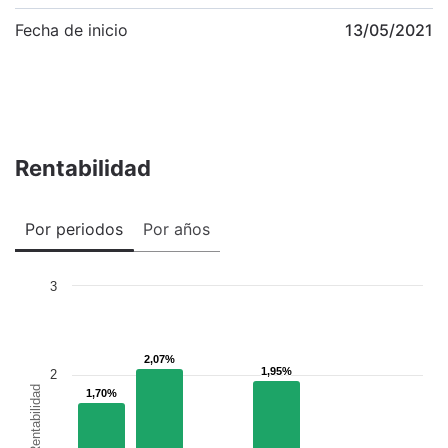
Fecha de inicio
13/05/2021
Rentabilidad
Por periodos
Por años
3
2,07%
2,07%
1,95%
1,95%
2
Rentabilidad
1,70%
1,70%