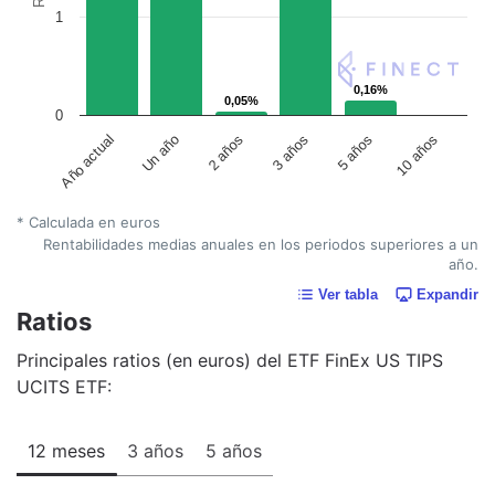
1
0,16%
0,16%
0,05%
0,05%
0
Año actual
Un año
2 años
3 años
5 años
10 años
* Calculada en euros
Rentabilidades medias anuales en los periodos superiores a un
año.
Ver tabla
Expandir
Ratios
Principales ratios (en euros) del ETF FinEx US TIPS
UCITS ETF:
12 meses
3 años
5 años