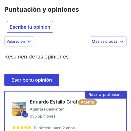
Puntuación y opiniones
Escribe tu opinión
Valoración
Más valoradas
Resumen de las opiniones
Escribe tu opinión
Review profesional
Eduardo Estallo Giral
Agente
Agentes Bankinter
935
opiniones
Publicado
hace 2 años