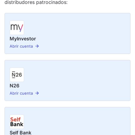
distribudor
es
patrocinado
s
:
MyInvestor
Abrir cuenta
N26
Abrir cuenta
Self Bank