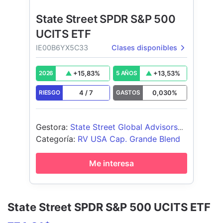
State Street SPDR S&P 500
UCITS ETF
IE00B6YX5C33
Clases disponibles
+
15,83
%
+
13,53
%
2026
5 AÑOS
4
/
7
0,030
%
RIESGO
GASTOS
Gestora
:
State Street Global Advisors
Europe Limited
Categoría
:
RV USA Cap. Grande Blend
Me interesa
State Street SPDR S&P 500 UCITS ETF