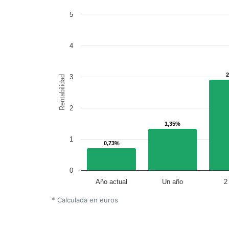
5
4
3
Rentabilidad
2
1,35%
1,35%
1
0,73%
0,73%
0
Año actual
Un año
2
* Calculada en euros