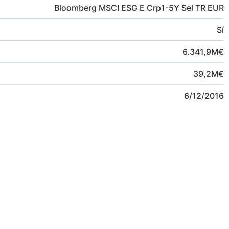
Bloomberg MSCI ESG E Crp1-5Y Sel TR EUR
Sí
6.341,9
M
€
39,2
M
€
6/12/2016