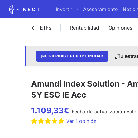
Invertir
Asesoramiento
Notici
ETFs
Rentabilidad
Opiniones
¿Tu estra
¡NO PIERDAS LA OPORTUNIDAD!
Amundi Index Solution - A
5Y ESG IE Acc
1.109,33
€
Fecha de
actualización
valor
Ver
1
opinión