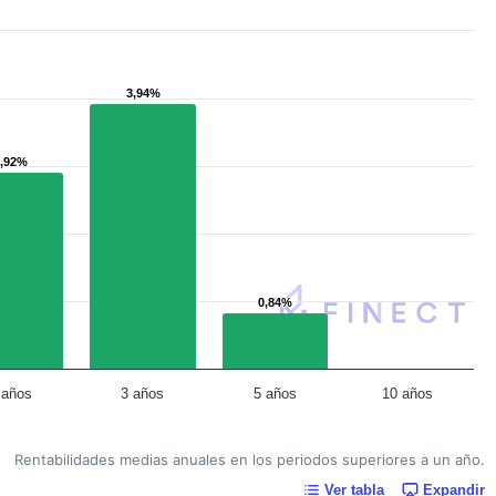
3,94%
3,94%
2,92%
2,92%
0,84%
0,84%
 años
3 años
5 años
10 años
Rentabilidades medias anuales en los periodos superiores a un año.
Ver tabla
Expandir