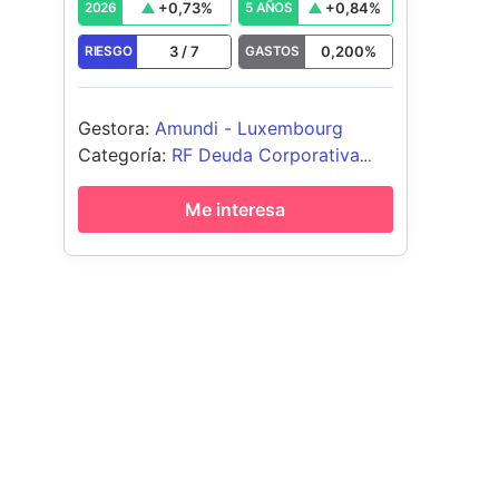
+
0,73
%
+
0,84
%
2026
5 AÑOS
3
/
7
0,200
%
RIESGO
GASTOS
Gestora
:
Amundi - Luxembourg
Categoría
:
RF Deuda Corporativa
EUR
Me interesa