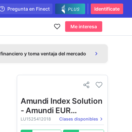
Pregunta en Finect
Identifícate
Me interesa
 financiero y toma ventaja del mercado
Amundi Index Solution
- Amundi EUR
Corporate Bond 1-5Y
LU1525412018
Clases disponibles
ESG