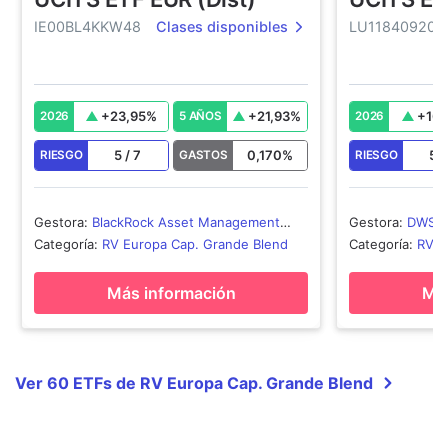
IE00BL4KKW48
Clases disponibles
LU118409205
+
23,95
%
+
21,93
%
+
16,
2026
5 AÑOS
2026
5
/
7
0,170
%
5
RIESGO
GASTOS
RIESGO
Gestora
:
BlackRock Asset Management
Gestora
:
DWS In
Ireland - ETF
Categoría
:
RV Europa Cap. Grande Blend
Categoría
:
RV E
Más información
Más
Ver 60 ETFs de RV Europa Cap. Grande Blend