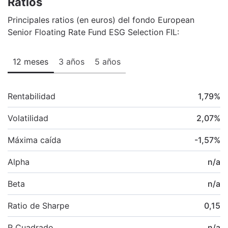
Ratios
Principales ratios (en euros) del fondo European
Senior Floating Rate Fund ESG Selection FIL:
12 meses
3 años
5 años
Rentabilidad
1,79
%
Volatilidad
2,07
%
Máxima caída
-1,57
%
Alpha
n/a
Beta
n/a
Ratio de Sharpe
0,15
R Cuadrado
n/a