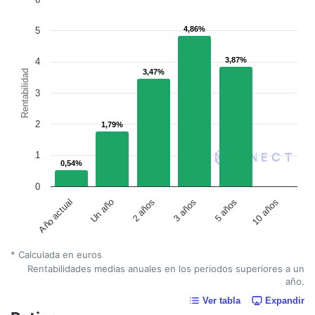
4,86%
4,86%
5
3,87%
3,87%
4
3,47%
3,47%
Rentabilidad
3
2
1,79%
1,79%
1
0,54%
0,54%
0
Año actual
Un año
2 años
3 años
5 años
10 años
* Calculada en euros
Rentabilidades medias anuales en los periodos superiores a un
año.
Ver tabla
Expandir