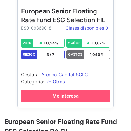
European Senior Floating
Rate Fund ESG Selection FIL
ES0109869018
Clases disponibles
+
0,54
%
+
3,87
%
2026
5 AÑOS
3
/
7
1,040
%
RIESGO
GASTOS
Gestora
:
Arcano Capital SGIIC
Categoría
:
RF Otros
Me interesa
European Senior Floating Rate Fund