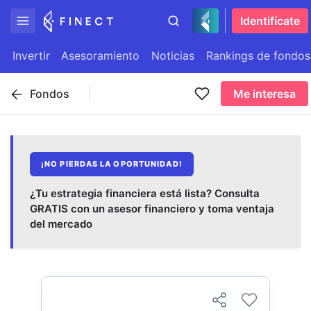
Identifícate
Invertir
Asesoramiento
Noticias
Rankings de fondos
Fondos
Me interesa
¡NO PIERDAS LA OPORTUNIDAD!
¿Tu estrategia financiera está lista? Consulta
GRATIS con un asesor financiero y toma ventaja
del mercado