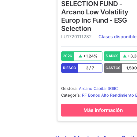
SELECTION FUND -
Arcano Low Volatility
Europ Inc Fund - ESG
Selection
LU1720111282
Clases disponible
+
1,24
%
+
3,3
2026
5 AÑOS
3
/
7
1,50
RIESGO
GASTOS
Gestora
:
Arcano Capital SGIIC
Categoría
:
RF Bonos Alto Rendimiento 
Más información