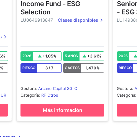
Income Fund - ESG
Senior
Selection
- ESG 
LU0646913847
Clases disponibles
LU14938
s
6
%
+
1,05
%
+
3,61
%
2026
5 AÑOS
2026
0
%
3
/
7
1,470
%
RIESGO
GASTOS
RIESGO
Gestora
:
Arcano Capital SGIIC
Gestora
:
A
EUR
Categoría
:
RF Otros
Categoría
Más información