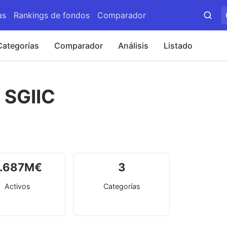
as
Rankings de fondos
Comparador
Categorías
Comparador
Análisis
Listado
 SGIIC
.687
M
€
3
Activos
Categorías