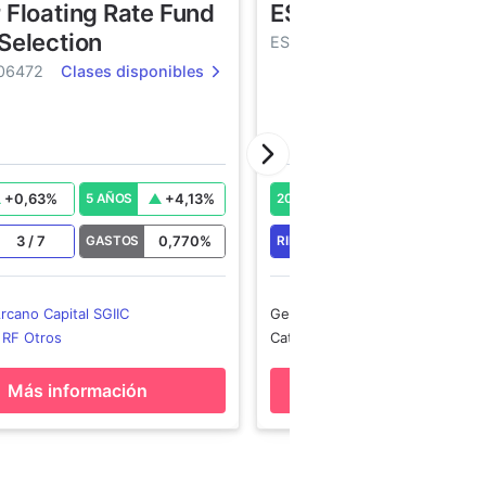
 Floating Rate Fund
ESG Selection FIL
Selection
ES0109924011
Clases dis
06472
Clases disponibles
+
0,63
%
+
4,13
%
+
0,97
%
5 AÑOS
2026
5 AÑOS
3
/
7
0,770
%
3
/
7
GASTOS
RIESGO
GASTOS
rcano Capital SGIIC
Gestora
:
Arcano Capital SGIIC
:
RF Otros
Categoría
:
RF Otros
Más información
Más informació