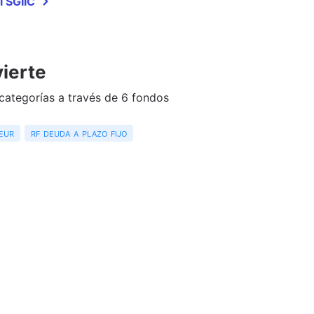
l SGIIC
ierte
 categorías a través de 6 fondos
 eur
rf deuda a plazo fijo