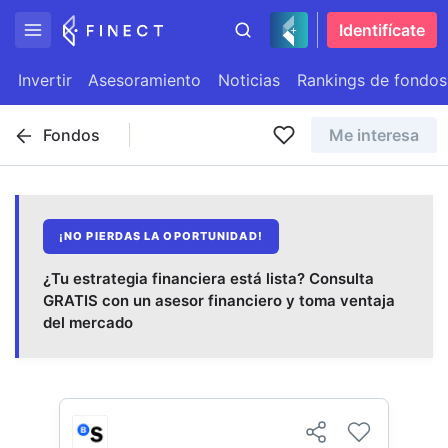
Identifícate
Invertir
Asesoramiento
Noticias
Rankings de fondos
Fondos
Me interesa
¡NO PIERDAS LA OPORTUNIDAD!
¿Tu estrategia financiera está lista? Consulta
GRATIS con un asesor financiero y toma ventaja
del mercado