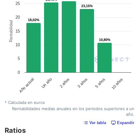
25
23,15%
23,15%
20
18,02%
18,02%
Rentabilidad
15
10,80%
10,80%
10
5
0
Un año
5 años
2 años
10 años
Año actual
3 años
* Calculada en euros
Rentabilidades medias anuales en los periodos superiores a un
año.
Ver tabla
Expandir
Ratios