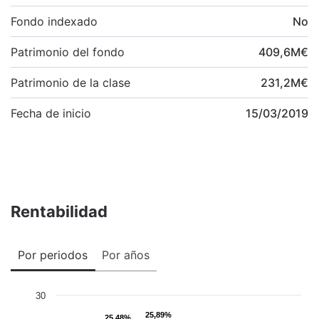
Fondo indexado
No
Patrimonio del fondo
409,6
M
€
Patrimonio de la clase
231,2
M
€
Fecha de inicio
15/03/2019
Rentabilidad
Por periodos
Por años
30
25,89%
25,89%
25,48%
25,48%