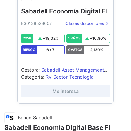
Sabadell Economía Digital FI
ES0138528007
Clases disponibles
+
18,02
%
+
10,80
%
2026
5 AÑOS
6
/
7
2,130
%
RIESGO
GASTOS
Gestora
:
Sabadell Asset Management
SA SGIIC
Categoría
:
RV Sector Tecnología
Me interesa
Banco Sabadell
Sabadell Economía Digital Base FI