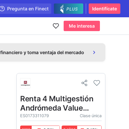
Pregunta en Finect
Identifícate
Me interesa
 financiero y toma ventaja del mercado
Renta 4 Multigestión
Andrómeda Value
Capital FI
ES0173311079
Clase única