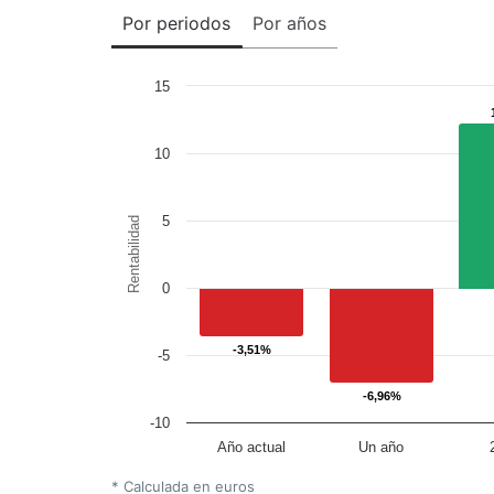
Por periodos
Por años
15
10
5
Rentabilidad
0
-3,51%
-3,51%
-5
-6,96%
-6,96%
-10
Año actual
Un año
* Calculada en euros