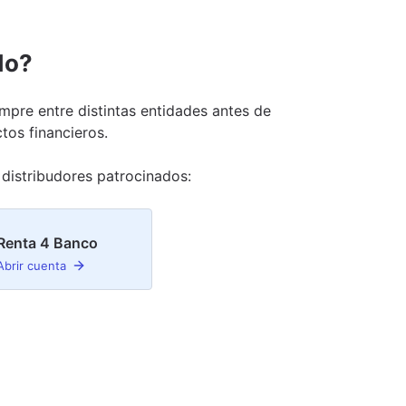
do?
pre entre distintas entidades antes de
tos financieros.
distribudor
es
patrocinado
s
:
Renta 4 Banco
Abrir cuenta