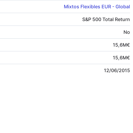
Mixtos Flexibles EUR - Global
S&P 500 Total Return
No
15,6
M
€
15,6
M
€
12/06/2015