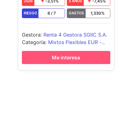
-3,51
%
-7,45
%
2026
5 AÑOS
6
/
7
1,330
%
RIESGO
GASTOS
Gestora
:
Renta 4 Gestora SGIIC S.A.
Categoría
:
Mixtos Flexibles EUR -
Global
Me interesa