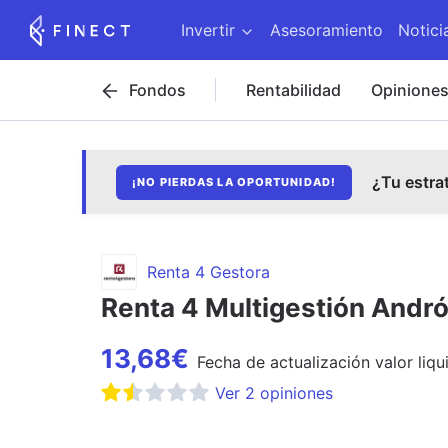
Invertir
Asesoramiento
Notici
Fondos
Rentabilidad
Opinione
¿Tu estra
¡NO PIERDAS LA OPORTUNIDAD!
Renta 4 Gestora
Renta 4 Multigestión Andró
13,68
€
Fecha de
actualización
valor liqu
Ver
2
opiniones