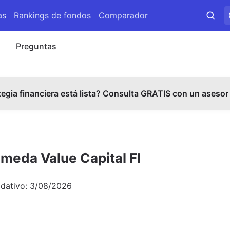
as
Rankings de fondos
Comparador
s
Preguntas
tegia financiera está lista? Consulta GRATIS con un asesor
meda Value Capital FI
idativo:
3/08/2026