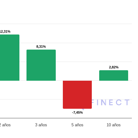
12,31%
12,31%
8,31%
8,31%
2,82%
2,82%
-7,45%
-7,45%
2 años
3 años
5 años
10 años