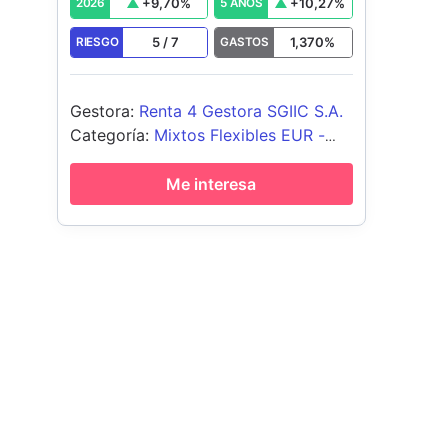
+
9,70
%
+
10,27
%
2026
5 AÑOS
5
/
7
1,370
%
RIESGO
GASTOS
Gestora
:
Renta 4 Gestora SGIIC S.A.
Categoría
:
Mixtos Flexibles EUR -
Global
Me interesa