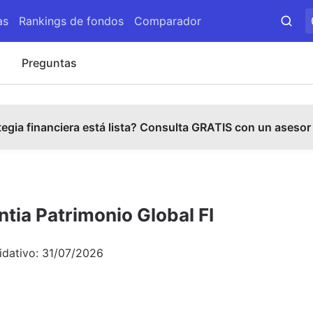
as
Rankings de fondos
Comparador
s
Preguntas
tegia financiera está lista? Consulta GRATIS con un asesor
tia Patrimonio Global FI
idativo:
31/07/2026