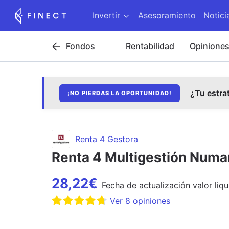
Invertir
Asesoramiento
Notici
Fondos
Rentabilidad
Opinione
¿Tu estra
¡NO PIERDAS LA OPORTUNIDAD!
Renta 4 Gestora
Renta 4 Multigestión Numan
28,22
€
Fecha de
actualización
valor liqu
Ver
8
opiniones