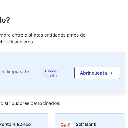
do?
pre entre distintas entidades antes de
tos financieros.
Enlazar
es limpias de
Abrir cuenta
cuenta
distribudor
es
patrocinado
s
:
Renta 4 Banco
Self Bank