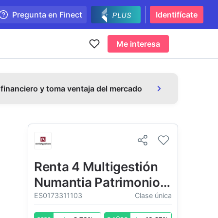
Pregunta en Finect
Identifícate
Me interesa
 financiero y toma ventaja del mercado
Renta 4 Multigestión
Numantia Patrimonio
Global FI
ES0173311103
Clase única