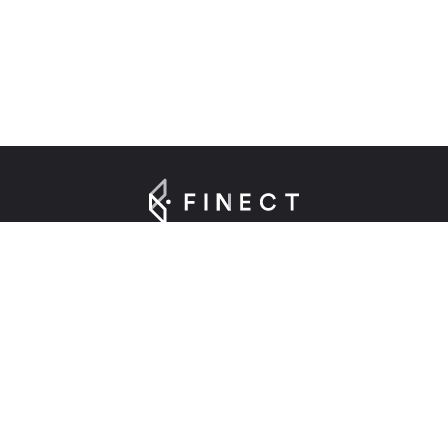
Suscríbete a nuestra Newsletter
Introduce tu e-mail para registrarte en Finect.