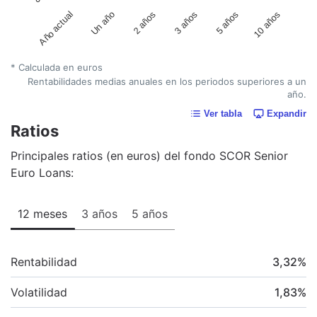
Año actual
Un año
2 años
3 años
5 años
10 años
* Calculada en euros
Rentabilidades medias anuales en los periodos superiores a un
año.
Ver tabla
Expandir
Ratios
Principales ratios (en euros) del fondo SCOR Senior
Euro Loans:
12 meses
3 años
5 años
Rentabilidad
3,32
%
Volatilidad
1,83
%