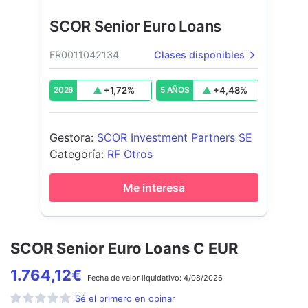
SCOR Senior Euro Loans
FR0011042134
Clases disponibles
+
1,72
%
+
4,48
%
2026
5 AÑOS
Gestora
:
SCOR Investment Partners SE
Categoría
:
RF Otros
Me interesa
SCOR Senior Euro Loans C EUR
1.764,12
€
Fecha de
valor liquidativo:
4/08/2026
Sé el primero en opinar