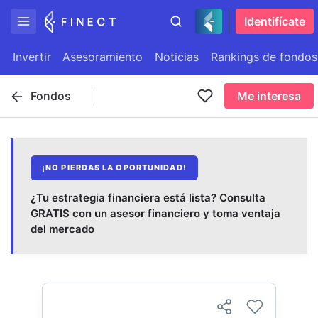
Identifícate
Invertir
Asesoramiento
Noticias
Rankings de fondos
Fondos
Me interesa
¡NO PIERDAS LA OPORTUNIDAD!
¿Tu estrategia financiera está lista? Consulta
GRATIS con un asesor financiero y toma ventaja
del mercado