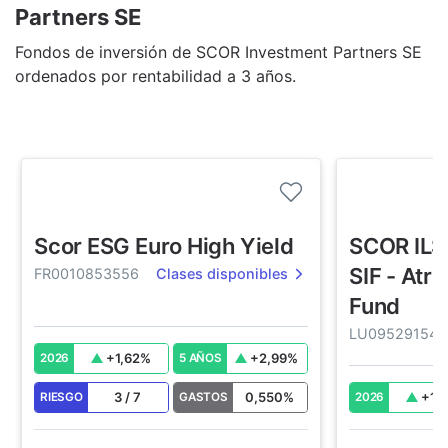
Partners SE
Fondos de inversión de SCOR Investment Partners SE
ordenados por rentabilidad a 3 años.
Scor ESG Euro High Yield
SCOR ILS
SIF - Atr
FR0010853556
Clases disponibles
Fund
LU095291546
+
1,62
%
+
2,99
%
2026
5 AÑOS
3
/
7
0,550
%
+
1,
RIESGO
GASTOS
2026