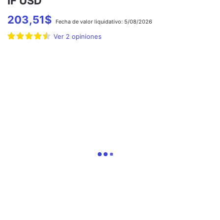
IF USD
203,51
$
Fecha de
valor liquidativo:
5/08/2026
Ver
2
opiniones