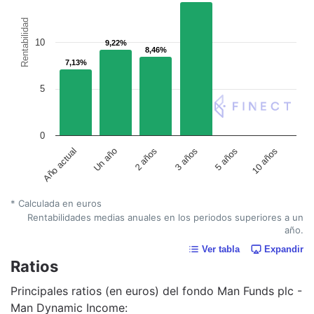
Rentabilidad
10
9,22%
9,22%
8,46%
8,46%
7,13%
7,13%
5
0
Un año
5 años
2 años
10 años
Año actual
3 años
* Calculada en euros
Rentabilidades medias anuales en los periodos superiores a un
año.
Ver tabla
Expandir
Ratios
Principales ratios (en euros) del fondo Man Funds plc -
Man Dynamic Income: