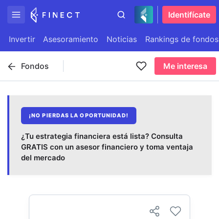
Identifícate
Invertir
Asesoramiento
Noticias
Rankings de fondos
Fondos
Me interesa
¡NO PIERDAS LA OPORTUNIDAD!
¿Tu estrategia financiera está lista? Consulta
GRATIS con un asesor financiero y toma ventaja
del mercado