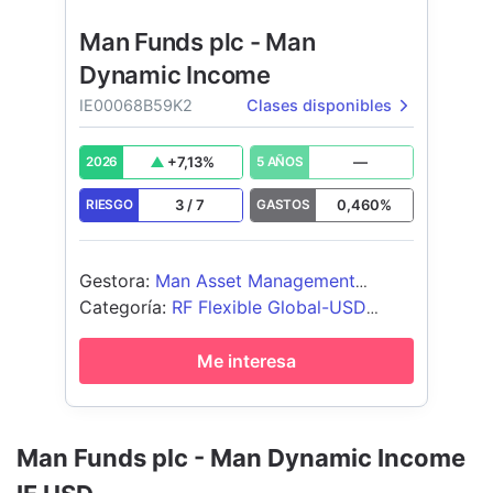
Man Funds plc - Man
Dynamic Income
IE00068B59K2
Clases disponibles
+
7,13
%
—
2026
5 AÑOS
3
/
7
0,460
%
RIESGO
GASTOS
Gestora
:
Man Asset Management
(Ireland) Limited
Categoría
:
RF Flexible Global-USD
Cubierto
Me interesa
Man Funds plc - Man Dynamic Income