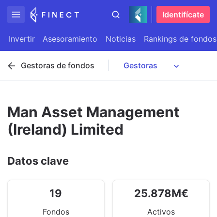
Identifícate
Invertir
Asesoramiento
Noticias
Rankings de fondos
Gestoras de fondos
Man Asset Management
(Ireland) Limited
Datos clave
19
25.878
M
€
Fondos
Activos