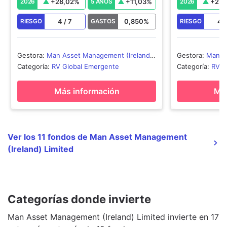
+
28,02
%
+
11,03
%
+
23,
2026
5 AÑOS
2026
4
/
7
0,850
%
4
RIESGO
GASTOS
RIESGO
Gestora
:
Man Asset Management (Ireland)
Gestora
:
Man A
Limited
Limited
Categoría
:
RV Global Emergente
Categoría
:
RV J
Más información
Más
Ver los 11 fondos de Man Asset Management
(Ireland) Limited
Categorías donde invierte
Man Asset Management (Ireland) Limited invierte en 17