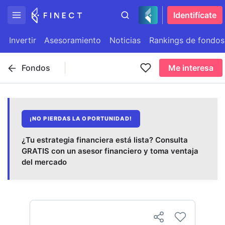
Identifícate
Invertir
Asesoramiento
Noticias
Rankings de fondos
Fondos
Me interesa
¡NO PIERDAS LA OPORTUNIDAD!
¿Tu estrategia financiera está lista? Consulta
GRATIS con un asesor financiero y toma ventaja
del mercado