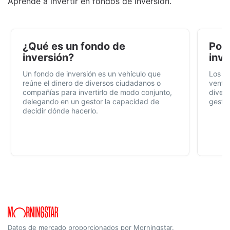
Aprende a invertir en fondos de inversión.
¿Qué es un fondo de
Por 
inversión?
inve
Un fondo de inversión es un vehículo que
Los f
reúne el dinero de diversos ciudadanos o
ventaj
compañías para invertirlo de modo conjunto,
divers
delegando en un gestor la capacidad de
gestió
decidir dónde hacerlo.
Datos de mercado proporcionados por Morningstar.