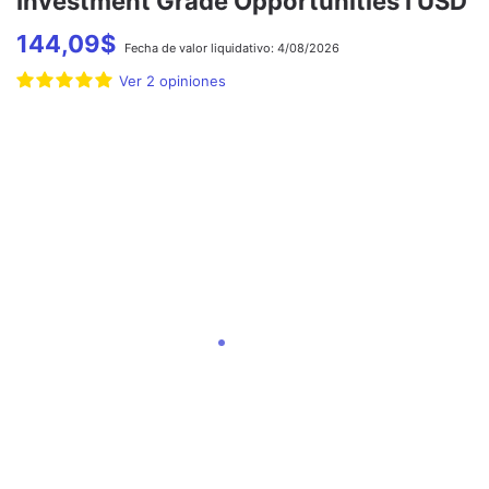
Investment Grade Opportunities I USD
144,09
$
Fecha de
valor liquidativo:
4/08/2026
Ver
2
opiniones