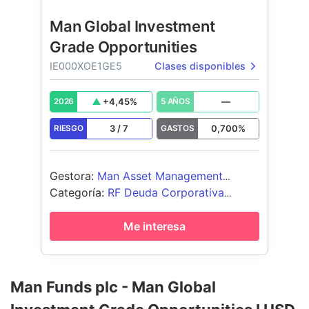
Man Global Investment
Grade Opportunities
IE000XOE1GE5
Clases disponibles
+
4,45
%
—
2026
5 AÑOS
3
/
7
0,700
%
RIESGO
GASTOS
Gestora
:
Man Asset Management
(Ireland) Limited
Categoría
:
RF Deuda Corporativa
Global - USD Cubierto
Me interesa
Man Funds plc - Man Global