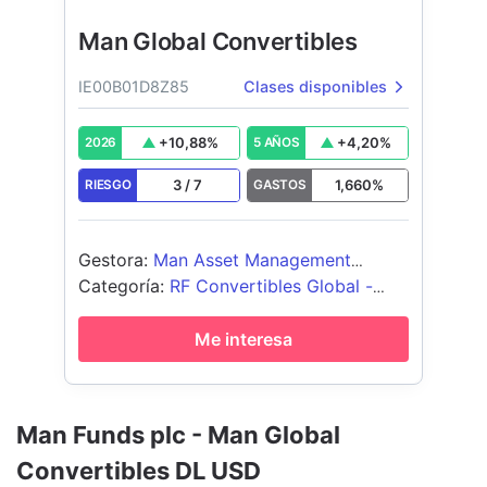
Man Global Convertibles
IE00B01D8Z85
Clases disponibles
+
10,88
%
+
4,20
%
2026
5 AÑOS
3
/
7
1,660
%
RIESGO
GASTOS
Gestora
:
Man Asset Management
(Ireland) Limited
Categoría
:
RF Convertibles Global -
USD Cubierto
Me interesa
Man Funds plc - Man Global
Convertibles DL USD