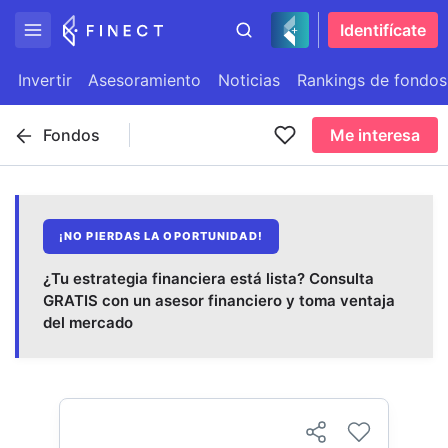
Identifícate
Invertir
Asesoramiento
Noticias
Rankings de fondos
Fondos
Me interesa
¡NO PIERDAS LA OPORTUNIDAD!
¿Tu estrategia financiera está lista? Consulta
GRATIS con un asesor financiero y toma ventaja
del mercado