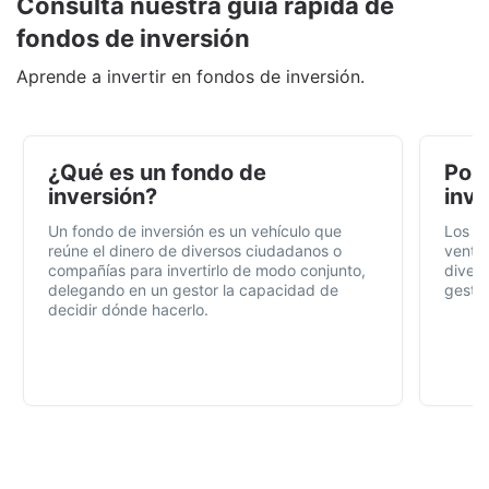
Consulta nuestra guía rápida de
fondos de inversión
Aprende a invertir en fondos de inversión.
¿Qué es un fondo de
Por 
inversión?
inve
Un fondo de inversión es un vehículo que
Los f
reúne el dinero de diversos ciudadanos o
ventaj
compañías para invertirlo de modo conjunto,
divers
delegando en un gestor la capacidad de
gestió
decidir dónde hacerlo.