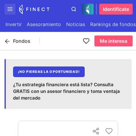
Identifícate
Invertir
Asesoramiento
Noticias
Rankings de fondos
Fondos
Me interesa
¡NO PIERDAS LA OPORTUNIDAD!
¿Tu estrategia financiera está lista? Consulta
GRATIS con un asesor financiero y toma ventaja
del mercado