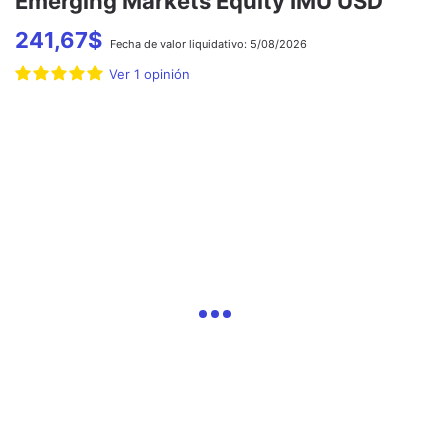
Emerging Markets Equity IMU USD
241,67
$
Fecha de
valor liquidativo:
5/08/2026
Ver
1
opinión