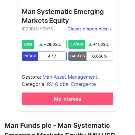
Man Systematic Emerging
Markets Equity
IE00BHJYB976
Clases disponibles
+
28,02
%
+
11,03
%
2026
5 AÑOS
4
/
7
0,850
%
RIESGO
GASTOS
Gestora
:
Man Asset Management
(Ireland) Limited
Categoría
:
RV Global Emergente
Me interesa
Man Funds plc - Man Systematic