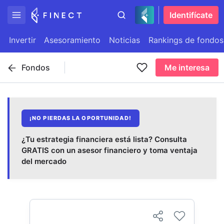
Identifícate
Invertir
Asesoramiento
Noticias
Rankings de fondos
Fondos
Me interesa
¡NO PIERDAS LA OPORTUNIDAD!
¿Tu estrategia financiera está lista? Consulta
GRATIS con un asesor financiero y toma ventaja
del mercado