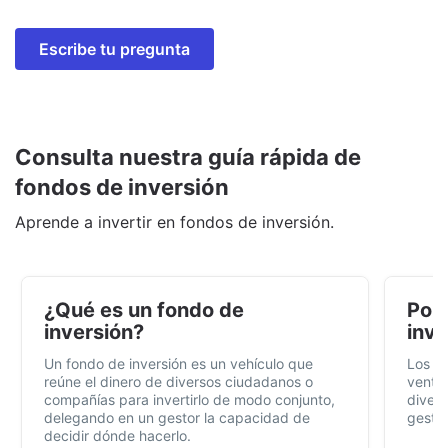
Escribe tu pregunta
Consulta nuestra guía rápida de
fondos de inversión
Aprende a invertir en fondos de inversión.
¿Qué es un fondo de
Por 
inversión?
inve
Un fondo de inversión es un vehículo que
Los f
reúne el dinero de diversos ciudadanos o
ventaj
compañías para invertirlo de modo conjunto,
divers
delegando en un gestor la capacidad de
gestió
decidir dónde hacerlo.