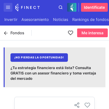
Identifícate
Invertir
Asesoramiento
Noticias
Rankings de fondos
Fondos
Me interesa
¡NO PIERDAS LA OPORTUNIDAD!
¿Tu estrategia financiera está lista? Consulta
GRATIS con un asesor financiero y toma ventaja
del mercado