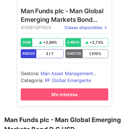
Man Funds plc - Man Global
Emerging Markets Bond
Fund
IE00BYQP7R29
Clases disponibles
+
2,69
%
+
2,73
%
2026
5 AÑOS
3
/
7
1,510
%
RIESGO
GASTOS
Gestora
:
Man Asset Management
(Ireland) Limited
Categoría
:
RF Global Emergente
Me interesa
Man Funds plc - Man Global Emerging