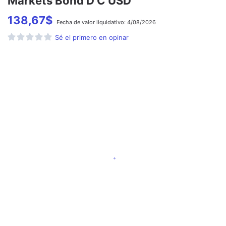
Markets Bond D C USD
138,67
$
Fecha de
valor liquidativo:
4/08/2026
Sé el primero en opinar