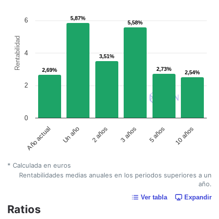
5,87%
5,87%
6
5,58%
5,58%
Rentabilidad
4
3,51%
3,51%
2,73%
2,73%
2,69%
2,69%
2,54%
2,54%
2
0
Año actual
Un año
2 años
3 años
5 años
10 años
* Calculada en euros
Rentabilidades medias anuales en los periodos superiores a un
año.
Ver tabla
Expandir
Ratios