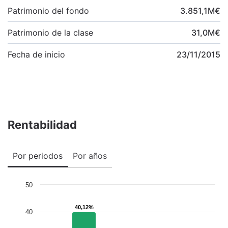
Patrimonio del fondo
3.851,1
M
€
Patrimonio de la clase
31,0
M
€
Fecha de inicio
23/11/2015
Rentabilidad
Por periodos
Por años
50
40,12%
40,12%
40