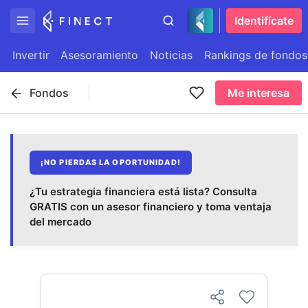
Identifícate
Invertir
Asesoramiento
Noticias
Rankings de fondos
Fondos
Me interesa
¡NO PIERDAS LA OPORTUNIDAD!
¿Tu estrategia financiera está lista? Consulta
GRATIS con un asesor financiero y toma ventaja
del mercado