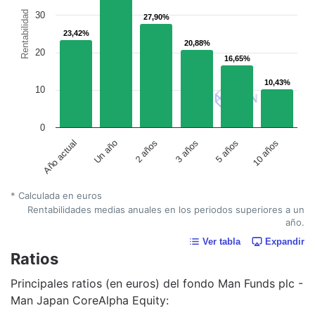
Rentabilidad
30
27,90%
27,90%
23,42%
23,42%
20,88%
20,88%
20
16,65%
16,65%
10,43%
10,43%
10
0
Un año
5 años
2 años
10 años
Año actual
3 años
* Calculada en euros
Rentabilidades medias anuales en los periodos superiores a un
año.
Ver tabla
Expandir
Ratios
Principales ratios (en euros) del fondo Man Funds plc -
Man Japan CoreAlpha Equity: