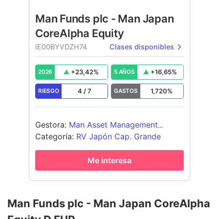
Man Funds plc - Man Japan
CoreAlpha Equity
IE00BYVDZH74
Clases disponibles
+
23,42
%
+
16,65
%
2026
5 AÑOS
4
/
7
1,720
%
RIESGO
GASTOS
Gestora
:
Man Asset Management
(Ireland) Limited
Categoría
:
RV Japón Cap. Grande
Me interesa
Man Funds plc - Man Japan CoreAlpha