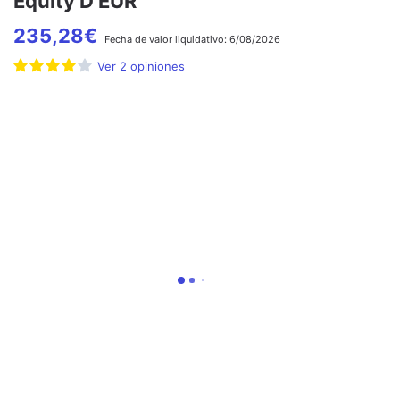
Equity D EUR
235,28
€
Fecha de
valor liquidativo:
6/08/2026
Ver
2
opiniones