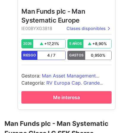
Man Funds plc - Man
Systematic Europe
IE00BYXG3818
Clases disponibles
+
17,21
%
+
8,90
%
2026
5 AÑOS
4
/
7
0,950
%
RIESGO
GASTOS
Gestora
:
Man Asset Management
(Ireland) Limited
Categoría
:
RV Europa Cap. Grande
Blend
Me interesa
Man Funds plc - Man Systematic