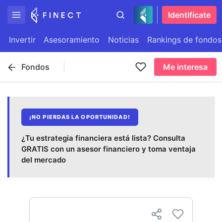
Identifícate
Invertir
Asesoramiento
Noticias
Rankings de fondos
Fondos
Me interesa
¡NO PIERDAS LA OPORTUNIDAD!
¿Tu estrategia financiera está lista? Consulta
GRATIS con un asesor financiero y toma ventaja
del mercado