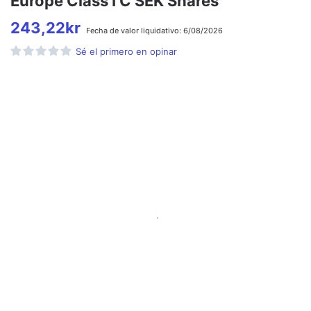
Europe Class I C SEK Shares
243,22
kr
Fecha de
valor liquidativo:
6/08/2026
Sé el primero en opinar