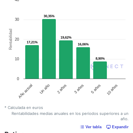
30,35%
30,35%
30
Rentabilidad
19,62%
19,62%
20
17,21%
17,21%
16,06%
16,06%
10
8,90%
8,90%
0
Un año
5 años
2 años
10 años
Año actual
3 años
* Calculada en euros
Rentabilidades medias anuales en los periodos superiores a un
año.
Ver tabla
Expandir