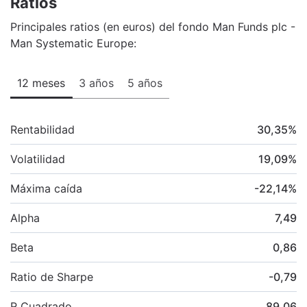
Ratios
Principales ratios (en euros) del fondo Man Funds plc -
Man Systematic Europe:
12 meses
3 años
5 años
Rentabilidad
30,35
%
Volatilidad
19,09
%
Máxima caída
-22,14
%
Alpha
7,49
Beta
0,86
Ratio de Sharpe
-0,79
R Cuadrado
89,06