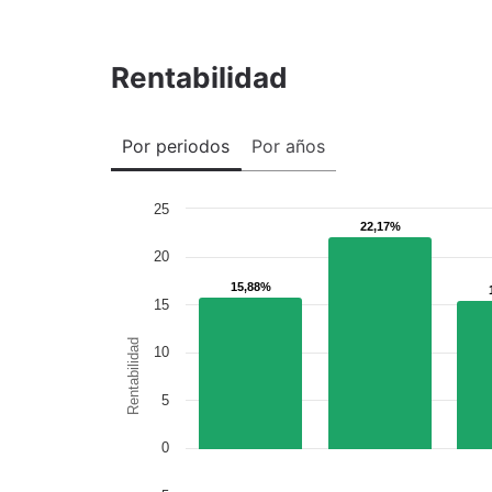
Rentabilidad
Por periodos
Por años
25
22,17%
22,17%
20
15,88%
15,88%
15
Rentabilidad
10
5
0