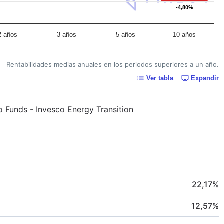
-4,80%
-4,80%
2 años
3 años
5 años
10 años
Rentabilidades medias anuales en los periodos superiores a un año.
Ver tabla
Expandir
co Funds - Invesco Energy Transition
22,17
%
12,57
%