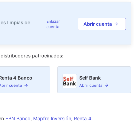
Enlazar
es limpias de
Abrir cuenta
cuenta
distribudor
es
patrocinado
s
:
Renta 4 Banco
Self Bank
Abrir cuenta
Abrir cuenta
en
EBN Banco
,
Mapfre Inversión
,
Renta 4