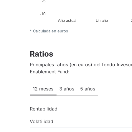
-5
-10
Año actual
Un año
* Calculada en euros
Ratios
Principales ratios (en euros) del fondo Inves
Enablement Fund:
12 meses
3 años
5 años
Rentabilidad
Volatilidad