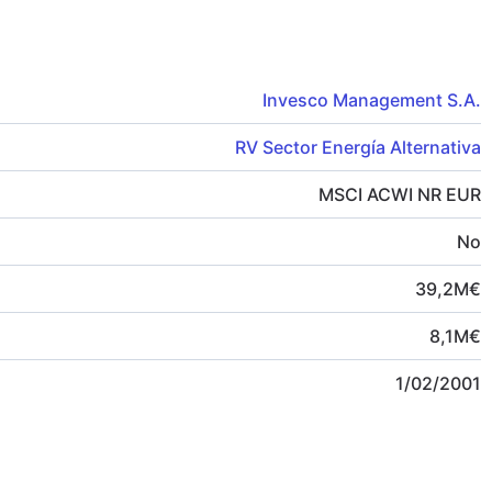
Invesco Management S.A.
RV Sector Energía Alternativa
MSCI ACWI NR EUR
No
39,2
M
€
8,1
M
€
1/02/2001