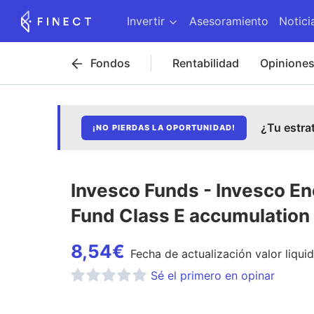
Invertir
Asesoramiento
Notici
Fondos
Rentabilidad
Opinione
¿Tu estra
¡NO PIERDAS LA OPORTUNIDAD!
Invesco Funds - Invesco E
Fund Class E accumulation
8,54
€
Fecha de
actualización
valor liquid
Sé el primero en opinar