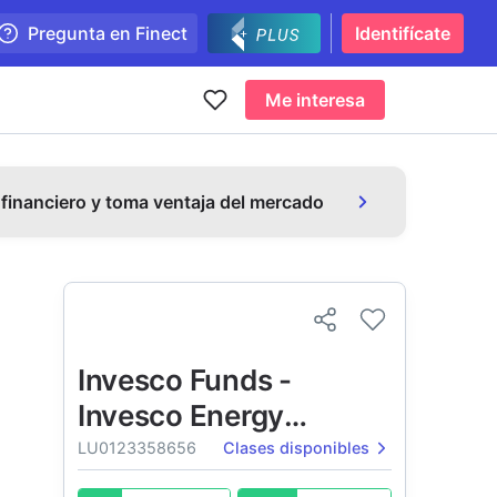
Pregunta en Finect
Identifícate
Me interesa
 financiero y toma ventaja del mercado
Invesco Funds -
Invesco Energy
Transition Enablement
LU0123358656
Clases disponibles
Fund