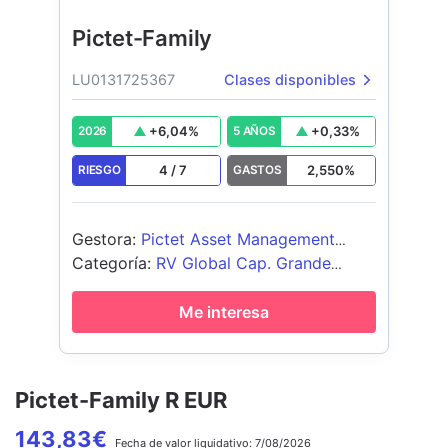
Pictet-Family
LU0131725367
Clases disponibles
+
6,04
%
+
0,33
%
2026
5 AÑOS
4
/
7
2,550
%
RIESGO
GASTOS
Gestora
:
Pictet Asset Management
(Europe) SA
Categoría
:
RV Global Cap. Grande
Growth
Me interesa
Pictet-Family R EUR
143,83
€
Fecha de
valor liquidativo:
7/08/2026