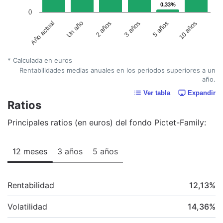
0,33%
0,33%
0
Un año
5 años
2 años
10 años
Año actual
3 años
* Calculada en euros
Rentabilidades medias anuales en los periodos superiores a un
año.
Ver tabla
Expandir
Ratios
Principales ratios (en euros) del fondo Pictet-Family:
12 meses
3 años
5 años
Rentabilidad
12,13
%
Volatilidad
14,36
%