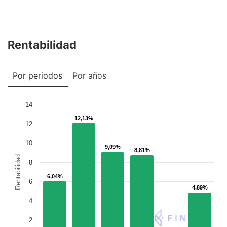
Rentabilidad
Por periodos
Por años
14
12,13%
12,13%
12
10
9,09%
9,09%
8,81%
8,81%
Rentabilidad
8
6,04%
6,04%
6
4,89%
4,89%
4
2