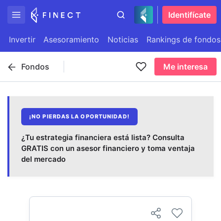
Identifícate
Invertir
Asesoramiento
Noticias
Rankings de fondos
Fondos
Me interesa
¡NO PIERDAS LA OPORTUNIDAD!
¿Tu estrategia financiera está lista? Consulta
GRATIS con un asesor financiero y toma ventaja
del mercado