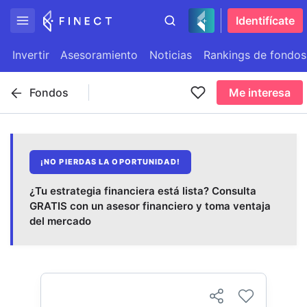
Identifícate
Invertir
Asesoramiento
Noticias
Rankings de fondos
Fondos
Me interesa
¡NO PIERDAS LA OPORTUNIDAD!
¿Tu estrategia financiera está lista? Consulta
GRATIS con un asesor financiero y toma ventaja
del mercado