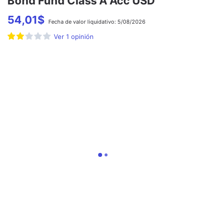
Bond Fund Class A Acc USD
54,01
$
Fecha de
valor liquidativo:
5/08/2026
Ver
1
opinión