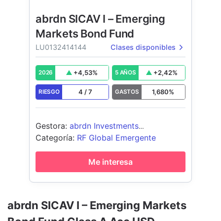
abrdn SICAV I – Emerging
Markets Bond Fund
LU0132414144
Clases disponibles
+
4,53
%
+
2,42
%
2026
5 AÑOS
4
/
7
1,680
%
RIESGO
GASTOS
Gestora
:
abrdn Investments
Luxembourg S.A.
Categoría
:
RF Global Emergente
Me interesa
abrdn SICAV I – Emerging Markets