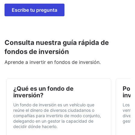
Escribe tu pregunta
Consulta nuestra guía rápida de
fondos de inversión
Aprende a invertir en fondos de inversión.
¿Qué es un fondo de
Por 
inversión?
inve
Un fondo de inversión es un vehículo que
Los f
reúne el dinero de diversos ciudadanos o
ventaj
compañías para invertirlo de modo conjunto,
divers
delegando en un gestor la capacidad de
gestió
decidir dónde hacerlo.