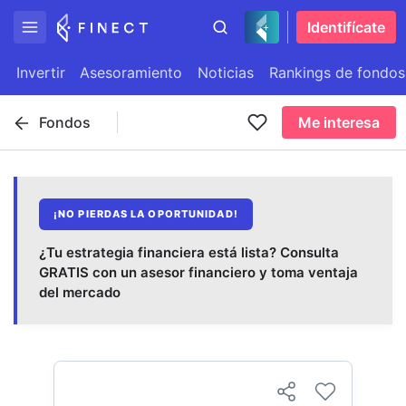
Identifícate
Invertir
Asesoramiento
Noticias
Rankings de fondos
Fondos
Me interesa
¡NO PIERDAS LA OPORTUNIDAD!
¿Tu estrategia financiera está lista? Consulta
GRATIS con un asesor financiero y toma ventaja
del mercado