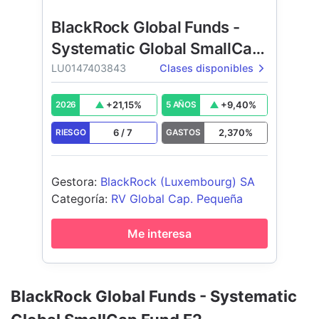
BlackRock Global Funds -
Systematic Global SmallCap
Fund
LU0147403843
Clases disponibles
+
21,15
%
+
9,40
%
2026
5 AÑOS
6
/
7
2,370
%
RIESGO
GASTOS
Gestora
:
BlackRock (Luxembourg) SA
Categoría
:
RV Global Cap. Pequeña
Me interesa
BlackRock Global Funds - Systematic