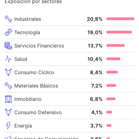
Exposición por sectores
Industriales
20,8
%
Tecnología
19,0
%
Servicios Financieros
13,7
%
Salud
10,4
%
Consumo Cíclico
8,4
%
Materiales Básicos
7,2
%
Inmobiliario
6,8
%
Consumo Defensivo
4,1
%
Energía
3,7
%
Servicios de Comunicación
2,6
%