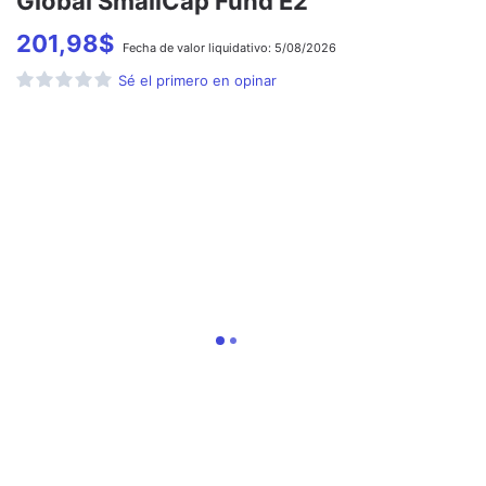
Global SmallCap Fund E2
201,98
$
Fecha de
valor liquidativo:
5/08/2026
Sé el primero en opinar