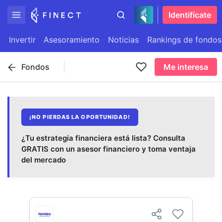
Identifícate
Invertir
Asesoramiento
Noticias
Rankings de fondos
Fondos
Me interesa
¡NO PIERDAS LA OPORTUNIDAD!
¿Tu estrategia financiera está lista? Consulta
GRATIS con un asesor financiero y toma ventaja
del mercado