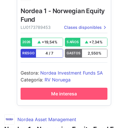
Nordea 1 - Norwegian Equity
Fund
LU0173789453
Clases disponibles
+
19,54
%
+
7,34
%
2026
5 AÑOS
4
/
7
2,550
%
RIESGO
GASTOS
Gestora
:
Nordea Investment Funds SA
Categoría
:
RV Noruega
Me interesa
Nordea Asset Management