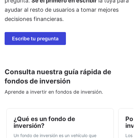
pregunta.
Sé el primero en escribir
la tuya para
ayudar al resto de usuarios a tomar mejores
decisiones financieras.
Escribe tu pregunta
Consulta nuestra guía rápida de
fondos de inversión
Aprende a invertir en fondos de inversión.
¿Qué es un fondo de
Por 
inversión?
inve
Un fondo de inversión es un vehículo que
Los f