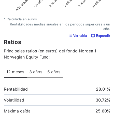
Un año
5 años
2 años
10 años
Año actual
3 años
* Calculada en euros
Rentabilidades medias anuales en los periodos superiores a un
año.
Ver tabla
Expandir
Ratios
Principales ratios (en euros) del fondo Nordea 1 -
Norwegian Equity Fund:
12 meses
3 años
5 años
Rentabilidad
28,01
%
Volatilidad
30,72
%
Máxima caída
-25,60
%