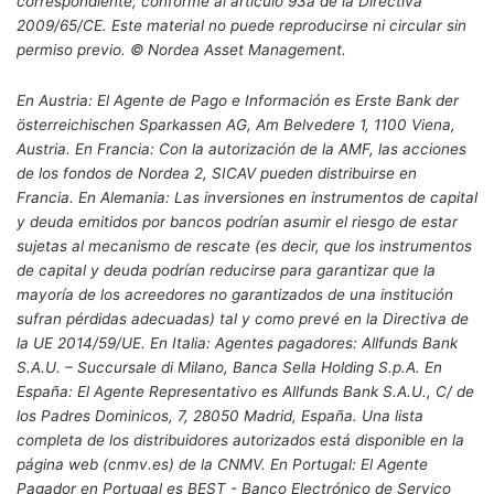
correspondiente, conforme al artículo 93a de la Directiva
2009/65/CE. Este material no puede reproducirse ni circular sin
permiso previo. © Nordea Asset Management.
En Austria: El Agente de Pago e Información es Erste Bank der
österreichischen Sparkassen AG, Am Belvedere 1, 1100 Viena,
Austria. En Francia: Con la autorización de la AMF, las acciones
de los fondos de Nordea 2, SICAV pueden distribuirse en
Francia. En Alemania: Las inversiones en instrumentos de capital
y deuda emitidos por bancos podrían asumir el riesgo de estar
sujetas al mecanismo de rescate (es decir, que los instrumentos
de capital y deuda podrían reducirse para garantizar que la
mayoría de los acreedores no garantizados de una institución
sufran pérdidas adecuadas) tal y como prevé en la Directiva de
la UE 2014/59/UE. En Italia: Agentes pagadores: Allfunds Bank
S.A.U. – Succursale di Milano, Banca Sella Holding S.p.A. En
España: El Agente Representativo es Allfunds Bank S.A.U., C/ de
los Padres Dominicos, 7, 28050 Madrid, España. Una lista
completa de los distribuidores autorizados está disponible en la
página web (cnmv.es) de la CNMV. En Portugal: El Agente
Pagador en Portugal es BEST - Banco Electrónico de Serviço