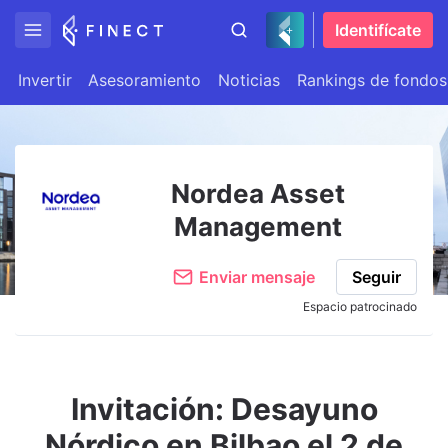
Identifícate
Invertir
Asesoramiento
Noticias
Rankings de fondos
Nordea Asset
Management
Enviar mensaje
Seguir
Espacio patrocinado
Invitación: Desayuno
Nórdico en Bilbao el 2 de