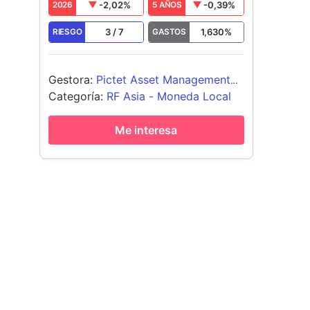
-2,02
%
-0,39
%
2026
5 AÑOS
3
/
7
1,630
%
RIESGO
GASTOS
Gestora
:
Pictet Asset Management
(Europe) SA
Categoría
:
RF Asia - Moneda Local
Me interesa