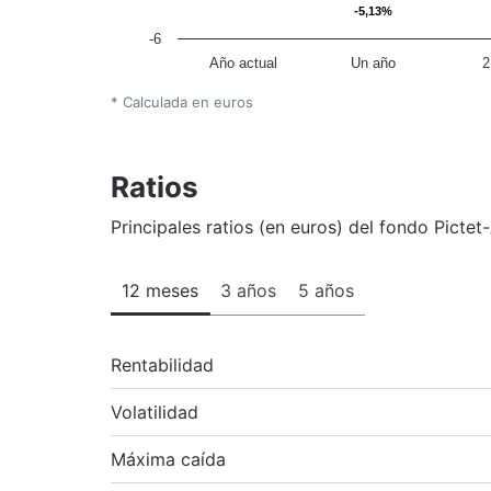
-5,13%
-5,13%
-6
Año actual
Un año
2
* Calculada en euros
Ratios
Principales ratios (en euros) del fondo Picte
12 meses
3 años
5 años
Rentabilidad
Volatilidad
Máxima caída