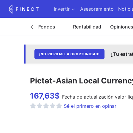
Invertir
Asesoramiento
Notici
Fondos
Rentabilidad
Opinione
¿Tu estra
¡NO PIERDAS LA OPORTUNIDAD!
Pictet-Asian Local Curren
167,63
$
Fecha de
actualización
valor li
Sé el primero en opinar