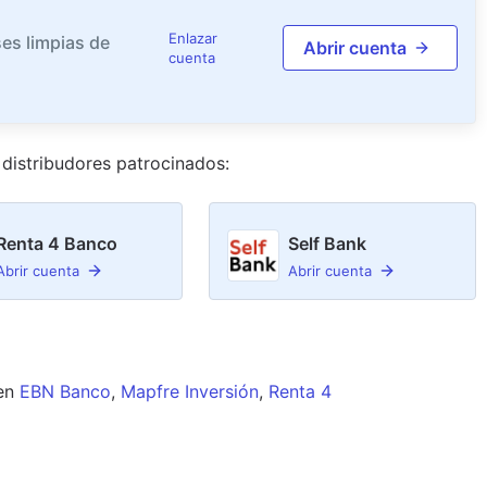
Enlazar
es limpias de
Abrir cuenta
cuenta
distribudor
es
patrocinado
s
:
Renta 4 Banco
Self Bank
Abrir cuenta
Abrir cuenta
en
EBN Banco
,
Mapfre Inversión
,
Renta 4