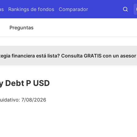
as
Rankings de fondos
Comparador
s
Preguntas
tegia financiera está lista? Consulta GRATIS con un asesor
cy Debt P USD
quidativo:
7/08/2026