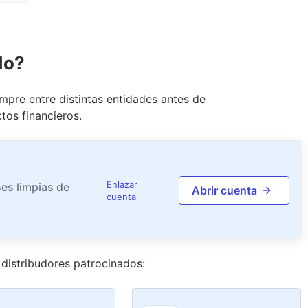
do?
pre entre distintas entidades antes de
tos financieros.
Enlazar
es limpias de
Abrir cuenta
cuenta
distribudor
es
patrocinado
s
: