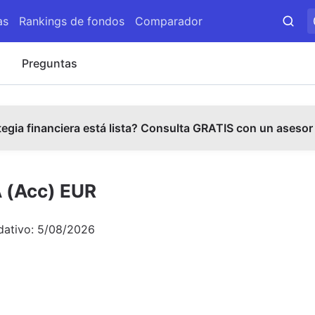
as
Rankings de fondos
Comparador
s
Preguntas
tegia financiera está lista? Consulta GRATIS con un asesor
A (Acc) EUR
dativo:
5/08/2026