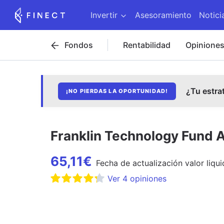
Invertir
Asesoramiento
Notici
Fondos
Rentabilidad
Opinione
¿Tu estra
¡NO PIERDAS LA OPORTUNIDAD!
Franklin Technology Fund 
65,11
€
Fecha de
actualización
valor liqui
Ver
4
opiniones