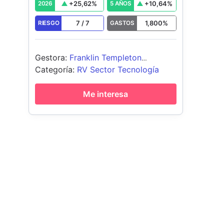
+
25,62
%
+
10,64
%
2026
5 AÑOS
7
/
7
1,800
%
RIESGO
GASTOS
Gestora
:
Franklin Templeton
International Services S.à r.l.
Categoría
:
RV Sector Tecnología
Me interesa