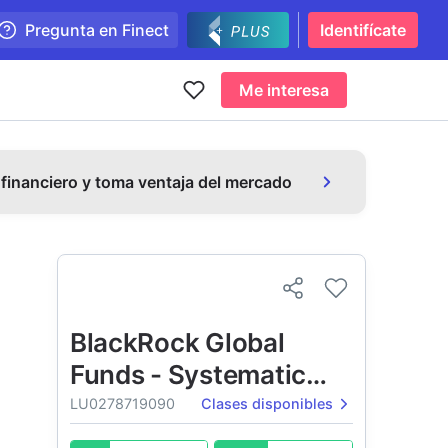
Pregunta en Finect
Identifícate
Me interesa
 financiero y toma ventaja del mercado
BlackRock Global
Funds - Systematic
Global Equity High
LU0278719090
Clases disponibles
Income Fund