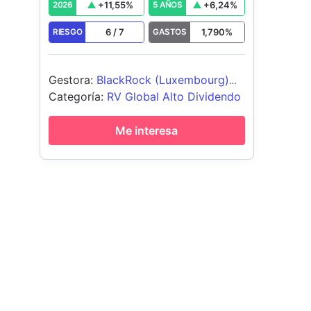
+
11,55
%
+
6,24
%
2026
5 AÑOS
6
/
7
1,790
%
RIESGO
GASTOS
Gestora
:
BlackRock (Luxembourg)
SA
Categoría
:
RV Global Alto Dividendo
Me interesa