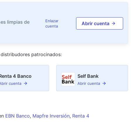
Enlazar
es limpias de
Abrir cuenta
cuenta
distribudor
es
patrocinado
s
:
Renta 4 Banco
Self Bank
Abrir cuenta
Abrir cuenta
en
EBN Banco
,
Mapfre Inversión
,
Renta 4