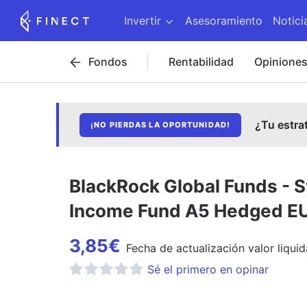
Invertir
Asesoramiento
Notici
Fondos
Rentabilidad
Opinione
¿Tu estra
¡NO PIERDAS LA OPORTUNIDAD!
BlackRock Global Funds - S
Income Fund A5 Hedged E
3,85
€
Fecha de
actualización
valor liquid
Sé el primero en opinar