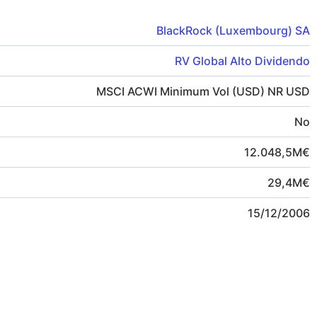
BlackRock (Luxembourg) SA
RV Global Alto Dividendo
MSCI ACWI Minimum Vol (USD) NR USD
No
12.048,5
M
€
29,4
M
€
15/12/2006