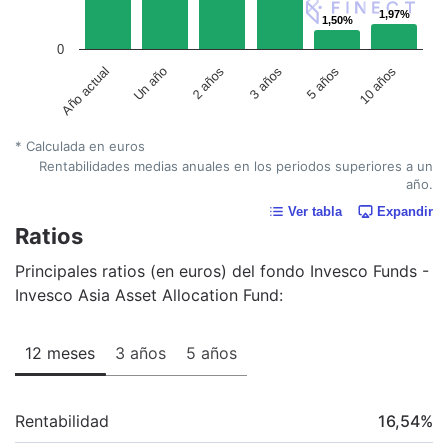
1,97%
1,97%
1,50%
1,50%
0
Un año
5 años
2 años
10 años
Año actual
3 años
* Calculada en euros
Rentabilidades medias anuales en los periodos superiores a un
año.
Ver tabla
Expandir
Ratios
Principales ratios (en euros) del fondo Invesco Funds -
Invesco Asia Asset Allocation Fund:
12 meses
3 años
5 años
Rentabilidad
16,54
%