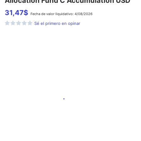
Allocation Fund C Accumulation USD
31,47
$
Fecha de
valor liquidativo:
4/08/2026
Sé el primero en opinar