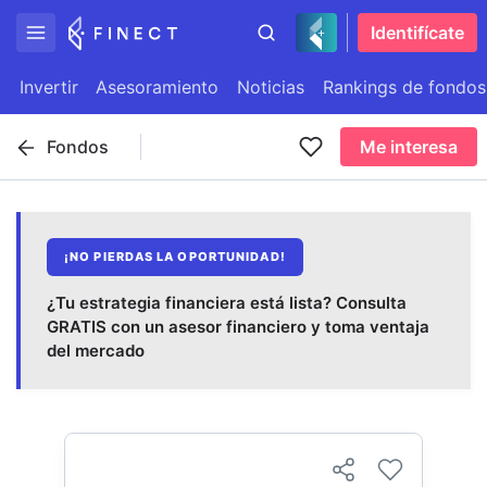
Identifícate
Invertir
Asesoramiento
Noticias
Rankings de fondos
Fondos
Me interesa
¡NO PIERDAS LA OPORTUNIDAD!
¿Tu estrategia financiera está lista? Consulta
GRATIS con un asesor financiero y toma ventaja
del mercado