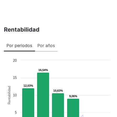
Rentabilidad
Por periodos
Por años
20
16,54%
16,54%
15
12,03%
12,03%
Rentabilidad
10,63%
10,63%
10
9,06%
9,06%
5