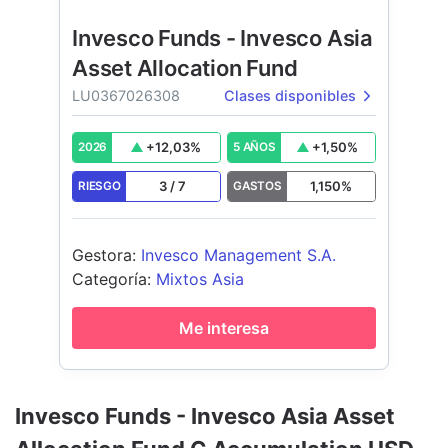
Invesco Funds - Invesco Asia
Asset Allocation Fund
LU0367026308
Clases disponibles
+
12,03
%
+
1,50
%
2026
5 AÑOS
3
/
7
1,150
%
RIESGO
GASTOS
Gestora
:
Invesco Management S.A.
Categoría
:
Mixtos Asia
Me interesa
Invesco Funds - Invesco Asia Asset