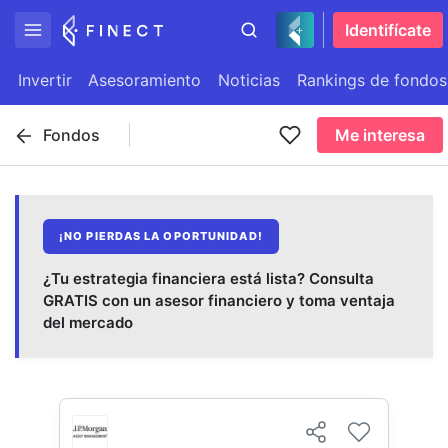
Identifícate
Invertir
Asesoramiento
Noticias
Rankings de fondos
Fondos
Me interesa
¡NO PIERDAS LA OPORTUNIDAD!
¿Tu estrategia financiera está lista? Consulta
GRATIS con un asesor financiero y toma ventaja
del mercado