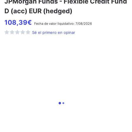
JPMorgan Funds - Flexible Credit Fund
D (acc) EUR (hedged)
108,39
€
Fecha de
valor liquidativo:
7/08/2026
Sé el primero en opinar