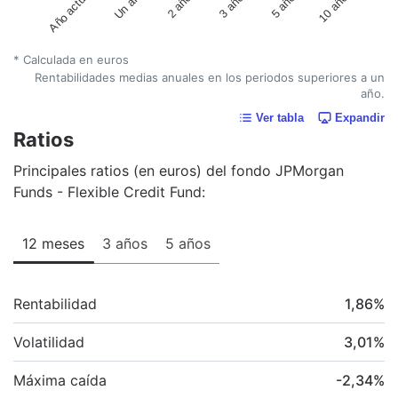
Año actual
Un año
2 años
3 años
5 años
10 años
* Calculada en euros
Rentabilidades medias anuales en los periodos superiores a un
año.
Ver tabla
Expandir
Ratios
Principales ratios (en euros) del fondo JPMorgan
Funds - Flexible Credit Fund:
12 meses
3 años
5 años
Rentabilidad
1,86
%
Volatilidad
3,01
%
Máxima caída
-2,34
%