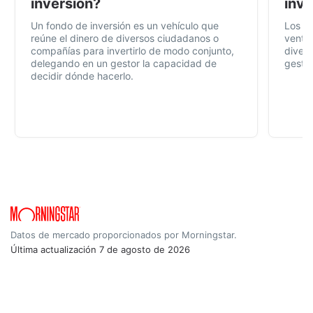
inversión?
inve
Un fondo de inversión es un vehículo que
Los f
reúne el dinero de diversos ciudadanos o
ventaj
compañías para invertirlo de modo conjunto,
divers
delegando en un gestor la capacidad de
gestió
decidir dónde hacerlo.
Datos de mercado proporcionados por Morningstar.
Última actualización
7 de agosto de 2026