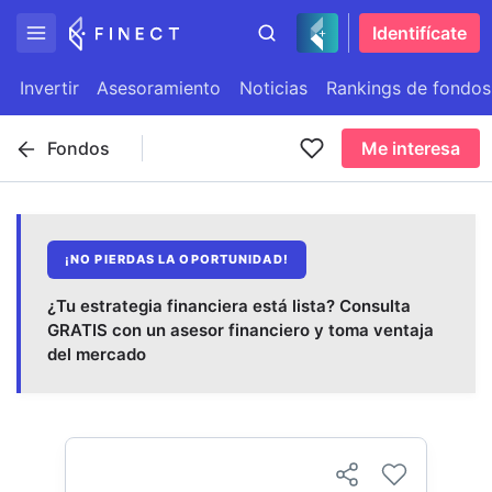
Identifícate
Invertir
Asesoramiento
Noticias
Rankings de fondos
Fondos
Me interesa
¡NO PIERDAS LA OPORTUNIDAD!
¿Tu estrategia financiera está lista? Consulta
GRATIS con un asesor financiero y toma ventaja
del mercado