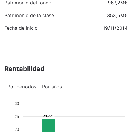
Patrimonio del fondo
967,2
M
€
Patrimonio de la clase
353,5
M
€
Fecha de inicio
19/11/2014
Rentabilidad
Por periodos
Por años
30
24,20%
24,20%
25
20