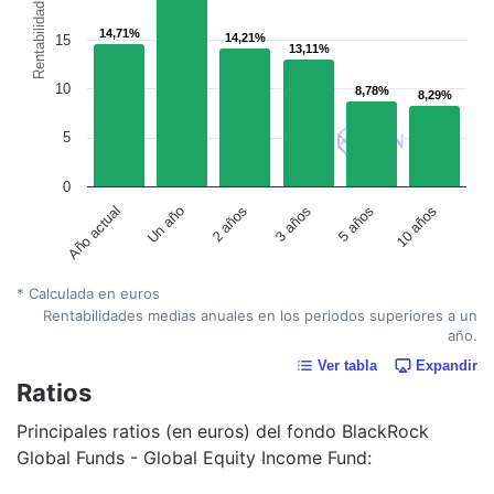
Rentabilidad
14,71%
14,71%
14,21%
14,21%
15
13,11%
13,11%
10
8,78%
8,78%
8,29%
8,29%
5
0
Un año
5 años
2 años
10 años
Año actual
3 años
* Calculada en euros
Rentabilidades medias anuales en los periodos superiores a un
año.
Ver tabla
Expandir
Ratios
Principales ratios (en euros) del fondo BlackRock
Global Funds - Global Equity Income Fund: