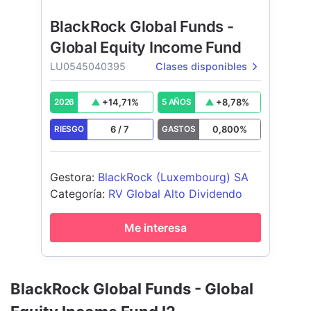
BlackRock Global Funds -
Global Equity Income Fund
LU0545040395
Clases disponibles
+
14,71
%
+
8,78
%
2026
5 AÑOS
6
/
7
0,800
%
RIESGO
GASTOS
Gestora
:
BlackRock (Luxembourg) SA
Categoría
:
RV Global Alto Dividendo
Me interesa
BlackRock Global Funds - Global