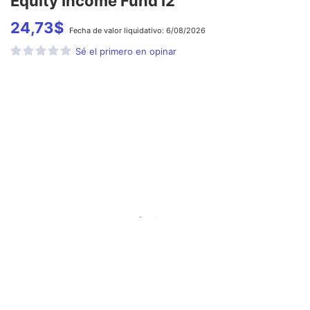
Equity Income Fund I2
24,73
$
Fecha de
valor liquidativo:
6/08/2026
Sé el primero en opinar