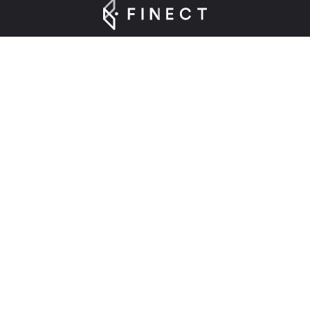
Suscríbete a nuestra Newsletter
Introduce tu e-mail para registrarte en Finect.
Sobre nosotros
Finect en 2025
Contacta