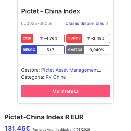
Pictet - China Index
LU0625738058
Clases disponibles
-4,76
%
-2,48
%
2026
5 AÑOS
5
/
7
0,940
%
RIESGO
GASTOS
Gestora
:
Pictet Asset Management
(Europe) SA
Categoría
:
RV China
Me interesa
Pictet-China Index R EUR
131,46
€
Fecha de
valor liquidativo:
4/08/2026