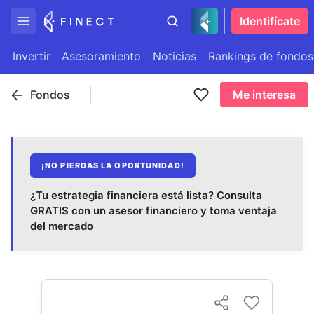
Identifícate
Invertir
Asesoramiento
Noticias
Rankings de fondos
Fondos
Me interesa
¡NO PIERDAS LA OPORTUNIDAD!
¿Tu estrategia financiera está lista? Consulta
GRATIS con un asesor financiero y toma ventaja
del mercado