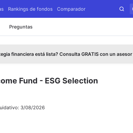
as
Rankings de fondos
Comparador
s
Preguntas
tegia financiera está lista? Consulta GRATIS con un asesor
come Fund - ESG Selection
quidativo:
3/08/2026