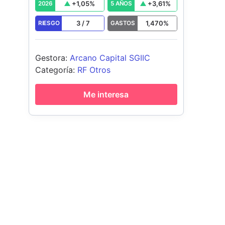
+
1,05
%
+
3,61
%
2026
5 AÑOS
3
/
7
1,470
%
RIESGO
GASTOS
Gestora
:
Arcano Capital SGIIC
Categoría
:
RF Otros
Me interesa