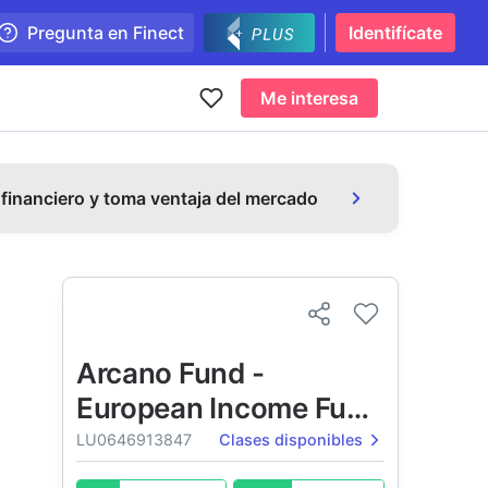
Pregunta en Finect
Identifícate
Me interesa
 financiero y toma ventaja del mercado
Arcano Fund -
European Income Fund
- ESG Selection
LU0646913847
Clases disponibles