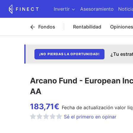
Invertir
Asesoramiento
Notici
Fondos
Rentabilidad
Opinione
¿Tu estra
¡NO PIERDAS LA OPORTUNIDAD!
Arcano Fund - European In
AA
183,71
€
Fecha de
actualización
valor li
Sé el primero en opinar