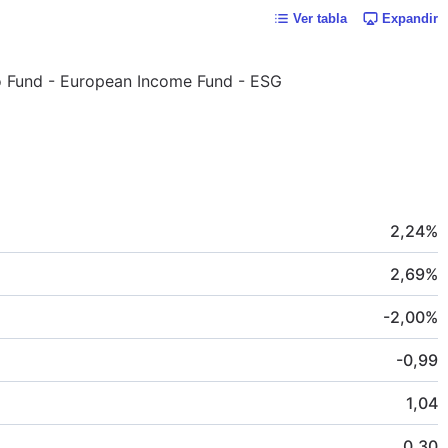
Ver tabla
Expandir
no Fund - European Income Fund - ESG
2,24
%
2,69
%
-2,00
%
-0,99
1,04
0,30