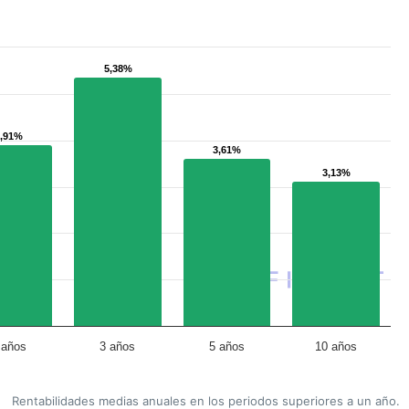
5,38%
5,38%
3,91%
3,91%
3,61%
3,61%
3,13%
3,13%
 años
3 años
5 años
10 años
Rentabilidades medias anuales en los periodos superiores a un año.