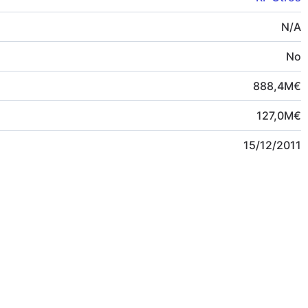
N/A
No
888,4
M
€
127,0
M
€
15/12/2011