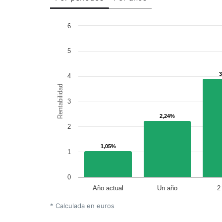
6
5
4
Rentabilidad
3
2,24%
2,24%
2
1,05%
1,05%
1
0
Año actual
Un año
2
* Calculada en euros