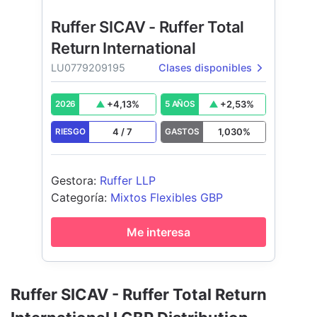
Ruffer SICAV - Ruffer Total
Return International
LU0779209195
Clases disponibles
+
4,13
%
+
2,53
%
2026
5 AÑOS
4
/
7
1,030
%
RIESGO
GASTOS
Gestora
:
Ruffer LLP
Categoría
:
Mixtos Flexibles GBP
Me interesa
Ruffer SICAV - Ruffer Total Return