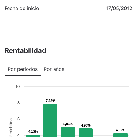
Fecha de inicio
17/05/2012
Rentabilidad
Por periodos
Por años
10
7,92%
7,92%
8
Rentabilidad
6
5,06%
5,06%
4,90%
4,90%
4,32%
4,32%
4,13%
4,13%
4