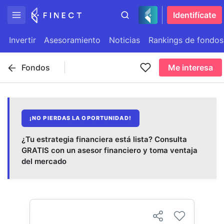
Identifícate
Invertir
Asesoramiento
Noticias
Rankings de fondos
Fondos
Me interesa
¡NO PIERDAS LA OPORTUNIDAD!
¿Tu estrategia financiera está lista? Consulta
GRATIS con un asesor financiero y toma ventaja
del mercado