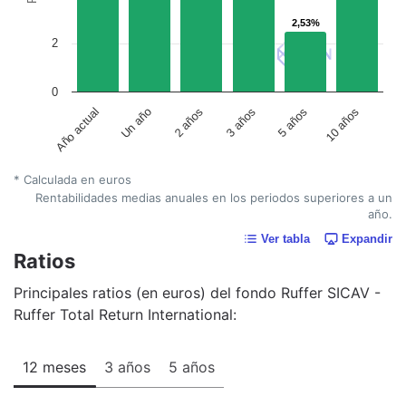
2,53%
2,53%
2
0
Un año
5 años
2 años
10 años
Año actual
3 años
* Calculada en euros
Rentabilidades medias anuales en los periodos superiores a un
año.
Ver tabla
Expandir
Ratios
Principales ratios (en euros) del fondo Ruffer SICAV -
Ruffer Total Return International:
12 meses
3 años
5 años