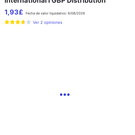
International I GBP Distribution
1,93
£
Fecha de
valor liquidativo:
6/08/2026
Ver
2
opiniones